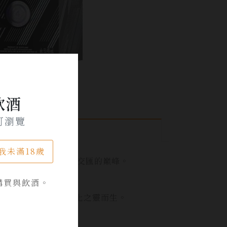
飲酒
可瀏覽
我未滿18歲
雪莉桶的深情，宛如星火交匯的巔峰。
購買與飲酒。
新共舞，精雕細琢，乘進化之靈而生。