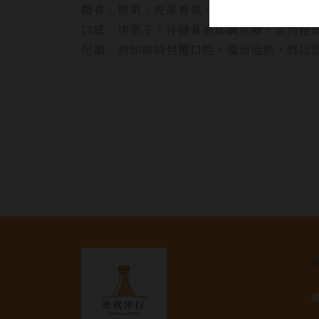
聞香：榛果、皮革香氣，巧克力與焙烤蜜桃
口感：烤栗子，伴隨著濃郁鹹焦糖，炭烤橙
尾韻：初如絲絨包覆口腔，繼而溫熱，終以