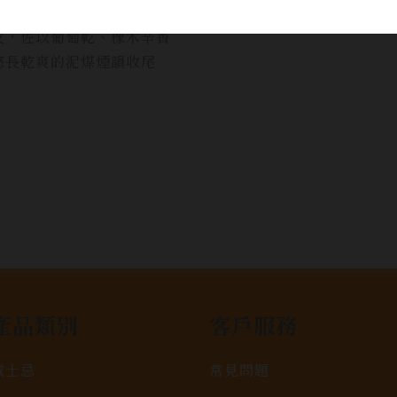
，帶有奶油卡士達甜香
皮，佐以葡萄乾、橡木辛香
悠長乾爽的泥煤煙韻收尾
產品類別
客戶服務
威士忌
常見問題