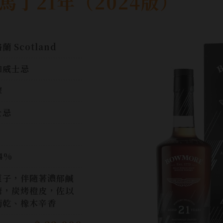
n馬丁21年（2024版）
蘭 Scotland
和威士忌
摩
士忌
.4%
栗子，伴隨著濃郁鹹
糖，炭烤橙皮，佐以
萄乾、橡木辛香