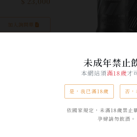
$ 23,000
加入詢問單
未成年禁止
本網站須
滿18歲
才
產品介紹
是，我已滿18歲
否，
終章，承襲艾雷島泥煤餘韻與海風呢喃，揉合波特酒桶的甜語與
浪，餘韻悠長。
依國家規定，未滿18歲禁止
孕婦請勿飲酒。
Martin 來自1913年的設計靈魂相擁，兩位大師以傳統與創