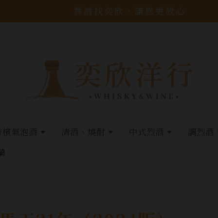
買酒找奕欣，讓您更放心
香檳氣泡酒
清酒、燒酎
中式烈酒
調烈酒
蘭