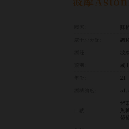
波摩Asto
國家:
蘇格
威士忌分類:
調
酒莊:
波
類別:
威
年份:
21
酒精濃度:
51
烤
口感:
焦
葡