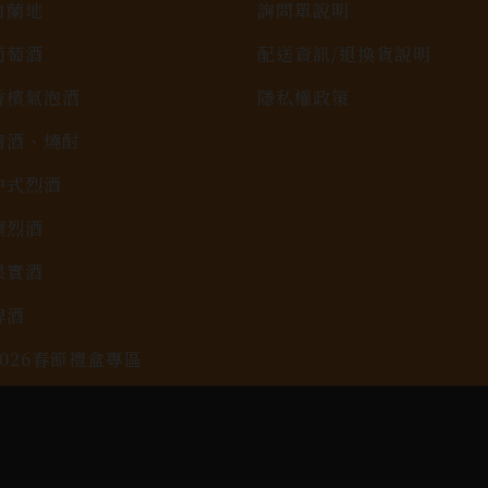
白蘭地
詢問單說明
葡萄酒
配送資訊/退換貨說明
香檳氣泡酒
隱私權政策
清酒、燒酎
中式烈酒
調烈酒
果實酒
啤酒
2026春節禮盒專區
KAVALAN / 噶瑪蘭