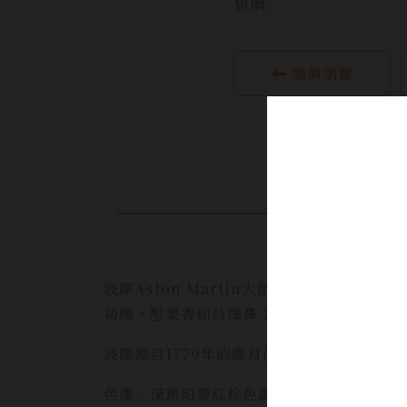
售價:
繼續瀏覽
波摩Aston Martin大師精選系列之
初嗅，堅果香如詩撲鼻；啜飲，辛香層疊似
波摩源自1779年的歲月淬鍊，與Aston 
色澤：深琥珀帶紅棕色調