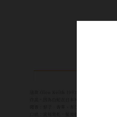
這款 Glen Keith 1993 30Y
作品，因為白蛇在日本神話中屬於藝術與娯
聞香：梨子、香草、杏仁糖、蜜蘋果乾
口感：蜜蘋果乾、葡萄乾、胡椒、輕微單寧