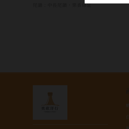
尾韻：中長尾韻，果香綿延