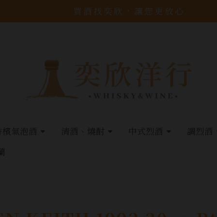
買酒找奕欣，讓您更放心
香檳氣泡酒
清酒、燒酎
中式烈酒
調烈酒
蘭