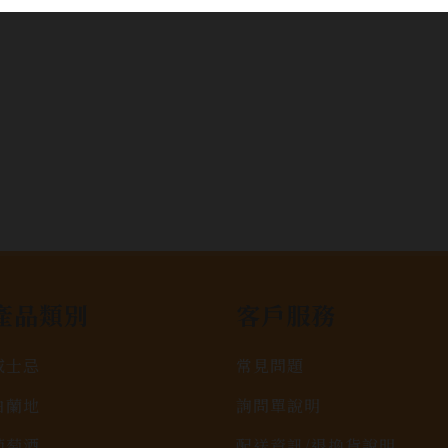
產品類別
客戶服務
威士忌
常見問題
白蘭地
詢問單說明
葡萄酒
配送資訊/退換貨說明