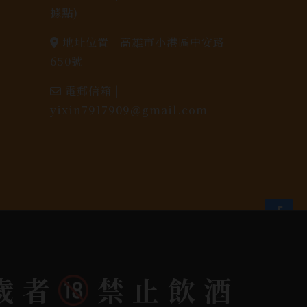
據點)
地址位置 |
高雄市小港區中安路
650號
電郵信箱 |
yixin7917909@gmail.com
歲者
禁止飲酒
dlink