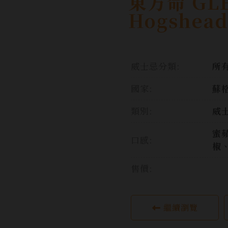
東方命 GLEN
Hogshead
威士忌分類:
所
國家:
蘇格
類別:
威
蜜
口感:
椒
售價:
繼續瀏覽