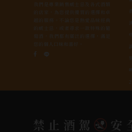
我們是專業銷售威士忌及各式酒類
的店家，為您提供優質的選擇和卓
越的服務。不論您是熱愛品味經典
的威士忌，或者尋求一款特殊的葡
萄酒，我們都有廣泛的選擇，滿足
您的個人口味和喜好。
禁止酒駕
安
Copyright 奕欣洋行-酒類專賣｜Wine & Spi