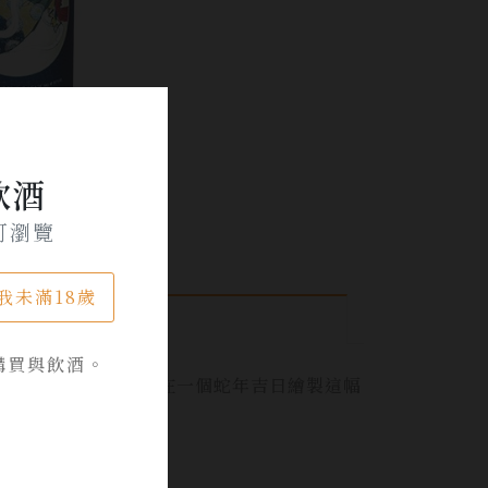
飲酒
可瀏覽
我未滿18歲
購買與飲酒。
作為酒標，據說當年他也是在一個蛇年吉日繪製這幅