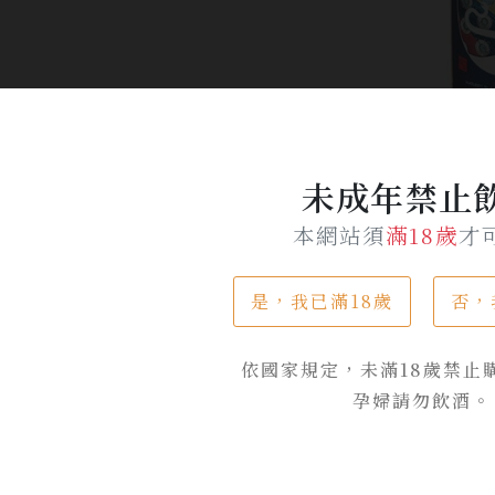
未成年禁止
本網站須
滿18歲
才
是，我已滿18歲
否，
產品介紹
依國家規定，未滿18歲禁止
O採用日本江戶時時期著名浮世繪畫家葛飾北斎的《琵琶上的白蛇》
孕婦請勿飲酒。
樂的神獸，是充滿藝術與美感的祥瑞。
茶感