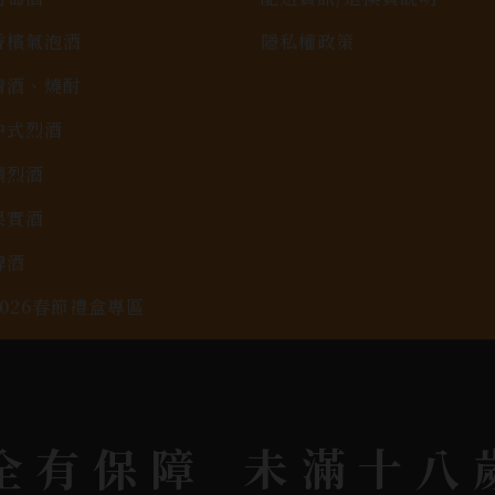
香檳氣泡酒
隱私權政策
清酒、燒酎
中式烈酒
調烈酒
果實酒
啤酒
2026春節禮盒專區
KAVALAN / 噶瑪蘭
全有保障
未滿十八
rit © 2026.
All rights reserved.
Designed By
Bon