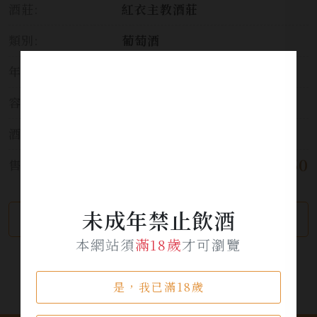
酒莊:
紅衣主教酒莊
類別:
葡萄酒
年份:
2018
容量:
750ml
酒精濃度:
14.5%
$ 14,850
售價:
未成年禁止飲酒
繼續瀏覽
加入詢問單
本網站須
滿18歲
才可瀏覽
是，我已滿18歲