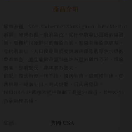
產品介紹
葡萄品種：90% Cabernet Sauvignon, 10% Merlot
酒質：如同石榴一般的紫色，從杯中散發出溫暖的黑醋
栗、黑櫻桃以及野生藍莓的香氣，緊隨其後的是菸草、
雪松的氣息，入口後能夠感受到清新優雅的黑色水果的
果香氣息，並且能夠品嘗到些許石墨的礦物芬芳，單寧
細膩，餘韻悠長，陳年實力強大。
搭配：西式料理—烤羊排、爐烤牛肉、威靈頓牛排。亞
洲料理—蠔油牛肉、港式燒臘、日式漢堡排。
採用100%法國橡木桶中陳釀了長達22個月，其中82%
為全新橡木桶。
紅酒:
美國 USA