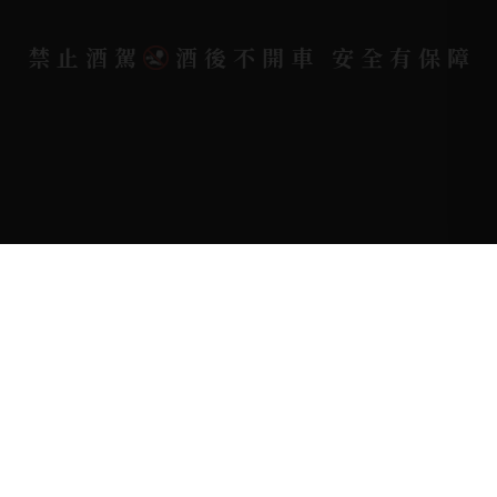
Copyright 奕欣洋行-酒類專賣｜Wine & Spirit ©
禁止酒駕
酒後不開車 安全有保障
2026.
All rights reserved.
Designed By
Bondlink