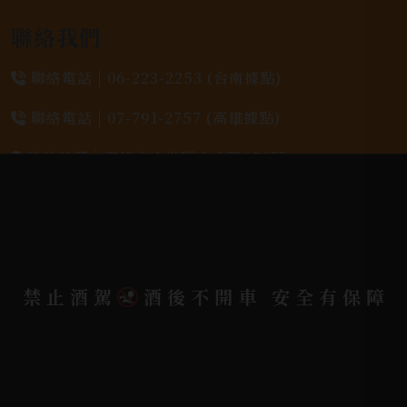
聯絡我們
聯絡電話 |
06-223-2253 (台南據點)
聯絡電話 |
07-791-2757 (高雄據點)
地址位置 |
高雄市小港區中安路650號
電郵信箱 |
yixin7917909@gmail.com
Copyright 奕欣洋行-酒類專賣｜Wine & Spirit ©
禁止酒駕
酒後不開車 安全有保障
2026.
All rights reserved.
Designed By
Bondlink