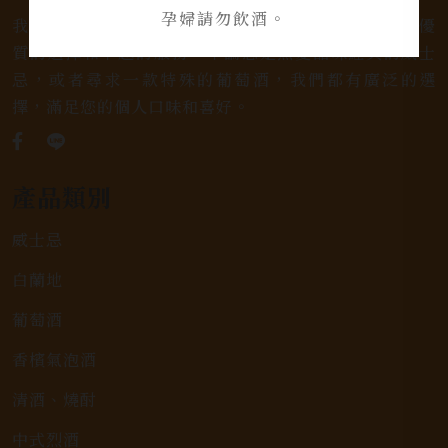
孕婦請勿飲酒。
我們是專業銷售威士忌及各式酒類的店家，為您提供優
質的選擇和卓越的服務。不論您是熱愛品味經典的威士
忌，或者尋求一款特殊的葡萄酒，我們都有廣泛的選
擇，滿足您的個人口味和喜好。
產品類別
威士忌
白蘭地
葡萄酒
香檳氣泡酒
清酒、燒酎
中式烈酒