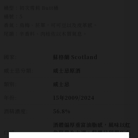
桶型：初次雪莉 Butt桶
桶號：5
香氣：烏梅、菸草，可可豆以及皮革感。
尾韻：辛香料、肉桂佐以木質氣息。
國家:
蘇格蘭 Scotland
威士忌分類:
威士忌原酒
類別:
威士忌
年份:
15年2009/2024
酒精濃度:
56.8%
酒體偏厚重富油脂感，風味以红
口感:
色莓果為主調，整體呈現黑巧克