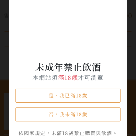
力、咖啡豆，烘培甜美感。
$ 3,500
售價:
繼續瀏覽
加入詢問單
未成年禁止飲酒
本網站須
滿18歲
才可瀏覽
是，我已滿18歲
否，我未滿18歲
依國家規定，未滿18歲禁止購買與飲酒。