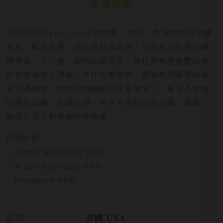
產品介紹
2016年的Opus One非常優雅、明亮，散發新鮮的華麗
香氣，藍色水果、烘焙香料和香草，以及春天花香的精
緻香氣。入口後，最初的鼠尾草、迷迭香和黑橄欖的微
妙香氣增強了酒香。多汁的黑櫻桃、黑莓和黑醋栗的味
道充滿味蕾，而奶油般細膩的單寧帶來了一種令人愉悅
的圓形結構。和諧活潑，持久不衰的悠長尾韻，最後一
絲黑巧克力和濃縮咖啡餘韻。
得獎紀錄：
－James Suckling 99分
－Wine Advocate 98分
－Decanter 98分
紅酒:
美國 USA