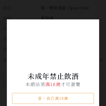
酒莊:
第一樂章酒莊 Opus One
類別:
葡萄酒
年份:
2016
容量:
750ml
酒精濃度:
14.5%
$ 15,000
售價:
未成年禁止飲酒
繼續瀏覽
加入詢問單
本網站須
滿18歲
才可瀏覽
是，我已滿18歲