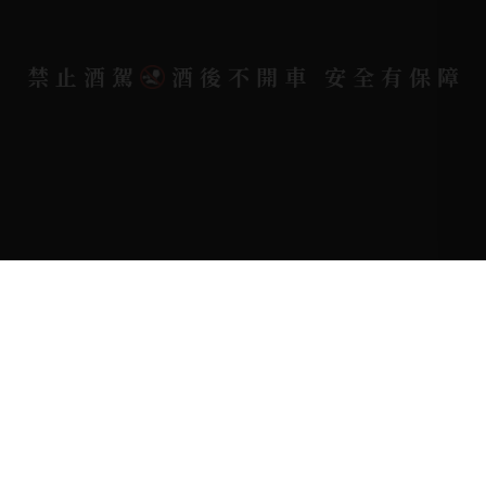
Copyright 奕欣洋行-酒類專賣｜Wine & Spirit ©
禁止酒駕
酒後不開車 安全有保障
2026.
All rights reserved.
Designed By
Bondlink