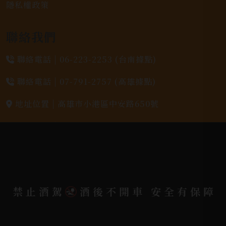
隱私權政策
聯絡我們
聯絡電話 |
06-223-2253 (台南據點)
聯絡電話 |
07-791-2757 (高雄據點)
地址位置 |
高雄市小港區中安路650號
電郵信箱 |
yixin7917909@gmail.com
Copyright 奕欣洋行-酒類專賣｜Wine & Spirit ©
2026.
All rights reserved.
Designed By
禁止酒駕
酒後不開車 安全有保障
Bondlink