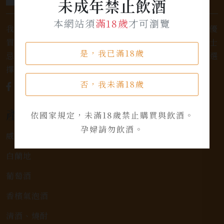
未成年禁止飲酒
本網站須
滿18歲
才可瀏覽
我們是專業銷售威士忌及各式酒類的店家，為您提供優
質的選擇和卓越的服務。不論您是熱愛品味經典的威士
是，我已滿18歲
忌，或者尋求一款特殊的葡萄酒，我們都有廣泛的選
擇，滿足您的個人口味和喜好。
否，我未滿18歲
產品類別
依國家規定，未滿18歲禁止購買與飲酒。
孕婦請勿飲酒。
威士忌
白蘭地
葡萄酒
香檳氣泡酒
清酒、燒酎