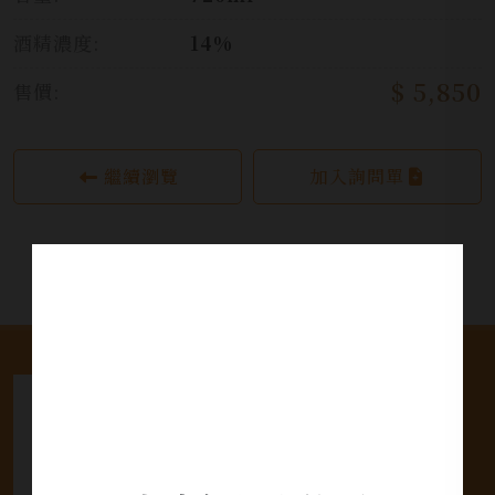
酒精濃度:
14%
$ 5,850
售價:
繼續瀏覽
加入詢問單