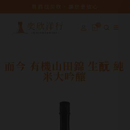
買酒找奕欣，讓您更放心
0
而今 有機山田錦 生酛 純
米大吟釀