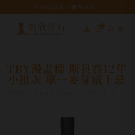
買酒找奕欣，讓您更放心
0
TBY漫畫標 斯貝賽12年
小批次 單一麥芽威士忌
TBWC Speyside 12 Year Old