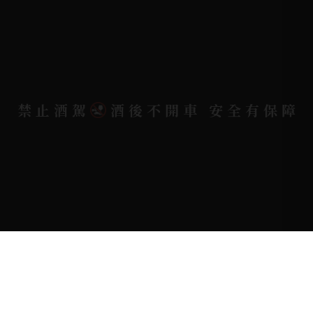
地址位置 |
高雄市小港區中安路650號
電郵信箱 |
yixin7917909@gmail.com
禁止酒駕
酒後不開車 安全有保障
Copyright 奕欣洋行-酒類專賣｜Wine & Spirit ©
2026.
All rights reserved.
Designed By
Bondlink