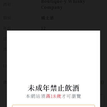
Boutique-y Whisky
酒莊:
Company
類別:
威士忌
年份:
12
容量:
700ml
酒精濃度:
45.8%
果香、微酸的蔓越莓、鹹味肉
口感:
乾、充滿油脂的胡桃，層次豐
富。可以喝不停!
$ 1,480
售價:
未成年禁止飲酒
本網站須
滿18歲
才可瀏覽
繼續瀏覽
加入詢問單