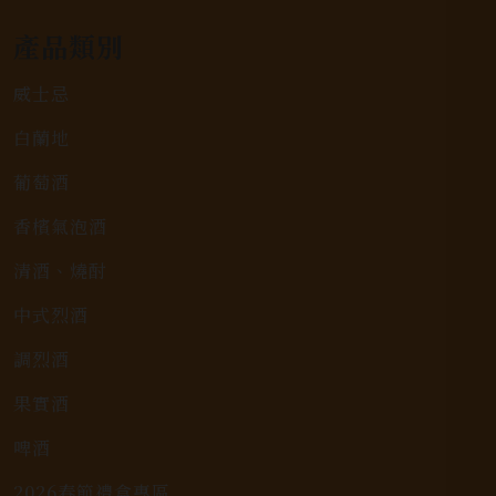
產品類別
威士忌
白蘭地
葡萄酒
香檳氣泡酒
清酒、燒酎
中式烈酒
調烈酒
果實酒
啤酒
2026春節禮盒專區