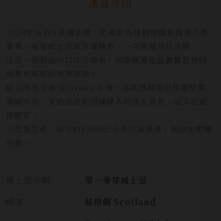
產品介紹
2024年WWA榮獲金獎，也被評為佳蘇格蘭斯佩塞小批
量單一麥芽威士忌類別優勝者，一次榮獲兩枚金牌
這是一首和諧的口味交響曲，向斯佩塞地區鬱鬱蔥蔥的
風景和寧靜的美景緻敬。
結合所有全新 Oloroso 木桶，這款酒展現出焦糖堅果、
果園水果、火焰橙皮和煙燻橡木的迷人香氣，溫柔地迎
接感官。
小批量生產，每次約1,000公升非冷凝過濾，無添加焦糖
色素。
威士忌分類:
單一麥芽威士忌
國家:
蘇格蘭 Scotland