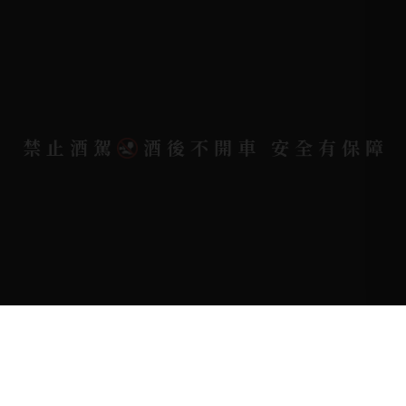
地址位置 |
高雄市小港區中安路650號
電郵信箱 |
yixin7917909@gmail.com
禁止酒駕
酒後不開車 安全有保障
Copyright 奕欣洋行-酒類專賣｜Wine & Spirit ©
2026.
All rights reserved.
Designed By
Bondlink