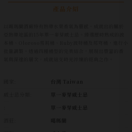
產品介紹
以噶瑪蘭酒廠特有熱帶水果香氣為靈感，成就出的屬於
亞熱帶地區的15年單一麥芽威士忌。臻選歷時熟成的波
本桶、Oloroso雪莉桶、Ruby波特桶及邦穹桶，進行小
批量調製。透過四種桶型的完美結合，展現出豐富的香
氣與深邃的層次，成就這支時光淬煉的經典之作。
國家:
台灣 Taiwan
威士忌分類:
單一麥芽威士忌
:
單一麥芽威士忌
酒莊:
噶瑪蘭