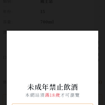
類別:
威士忌
年份:
15
容量:
700ml
酒精濃度:
43%
輕盈明亮的佛手柑、檸檬、香橙
和葡萄柚氣味相互交織，隨後轉
為蔓越莓乾、葡萄乾與龍眼乾的
口感:
甜香，搭配黑巧克力義式冰淇淋
和焦糖核桃咖啡慕斯的濃郁風
味，並以木質肉桂的辛香收尾。
$ 4,050
售價:
未成年禁止飲酒
本網站須
滿18歲
才可瀏覽
繼續瀏覽
加入詢問單