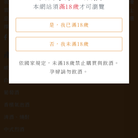
我們是專業銷售威士忌及各式酒類的店家，為您提供優
本網站須
滿18歲
才可瀏覽
質的選擇和卓越的服務。不論您是熱愛品味經典的威士
忌，或者尋求一款特殊的葡萄酒，我們都有廣泛的選
是，我已滿18歲
擇，滿足您的個人口味和喜好。
否，我未滿18歲
產品類別
依國家規定，未滿18歲禁止購買與飲酒。
威士忌
孕婦請勿飲酒。
白蘭地
葡萄酒
香檳氣泡酒
清酒、燒酎
中式烈酒