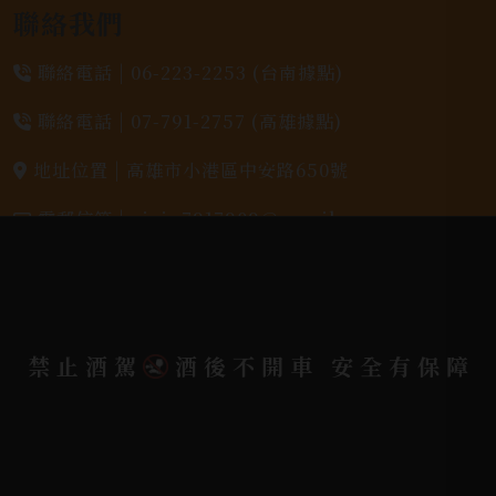
聯絡我們
聯絡電話 |
06-223-2253 (台南據點)
聯絡電話 |
07-791-2757 (高雄據點)
地址位置 |
高雄市小港區中安路650號
電郵信箱 |
yixin7917909@gmail.com
Copyright 奕欣洋行-酒類專賣｜Wine & Spirit ©
2026.
All rights reserved.
Designed By
禁止酒駕
酒後不開車 安全有保障
Bondlink