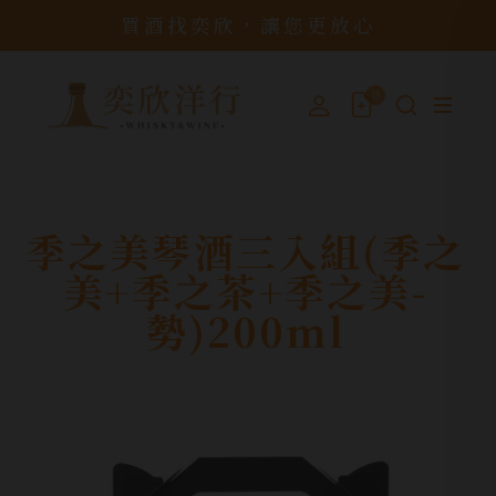
買酒找奕欣，讓您更放心
0
季之美琴酒三入組(季之
美+季之茶+季之美-
勢)200ml