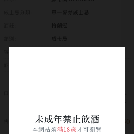
威士忌分類:
單一麥芽威士忌
酒莊:
格蘭冠
類別:
威士忌
容量:
700ml
酒精濃度:
58.8%
飽滿花香與蜂蜜的味道撲鼻而
來，堅果杏仁香氣在後，柳橙、
口感:
肉桂與咖啡、黑巧克力、香草味
道明顯，尾韻出現荔枝香氣，肉
桂與麥芽香在後段回甘。
未成年禁止飲酒
$ 1,850
售價:
本網站須
滿18歲
才可瀏覽