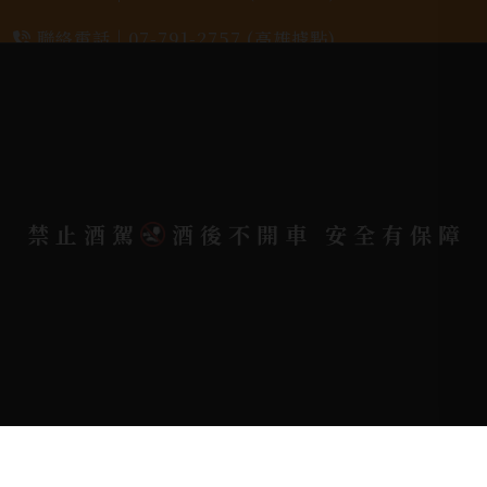
聯絡電話 |
07-791-2757 (高雄據點)
地址位置 |
高雄市小港區中安路650號
電郵信箱 |
yixin7917909@gmail.com
禁止酒駕
酒後不開車 安全有保障
Copyright 奕欣洋行-酒類專賣｜Wine & Spirit ©
2026.
All rights reserved.
Designed By
Bondlink