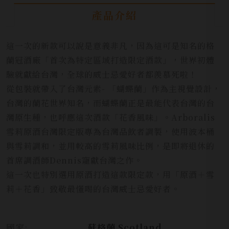
產品介紹
這一次的新款可以說是意義非凡，因為這可是知名的格
蘭冠酒廠「首次為特定區域打造限定酒款」，世界初體
驗就獻給台灣，全球的威士忌愛好者都羨慕死啦！
從包裝就帶入了台灣元素- 「蝴蝶蘭」作為主視覺設計，
台灣的蘭花世界知名，而蝴蝶蘭正是最能代表台灣的台
灣原生種，也呼應這次酒款「花香風味」。Arboralis
雪莉原酒台灣限定版專為台灣品飲者調製，使用波本桶
與雪莉調和，並用較高的雪莉風味比例，是即將退休的
首席調酒師Dennis寵獻台灣之作。
這一次也特別選用原酒打造這款限定款，用「原酒＋雪
莉＋花香」致敬最懂喝的台灣威士忌愛好者。
國家:
蘇格蘭 Scotland