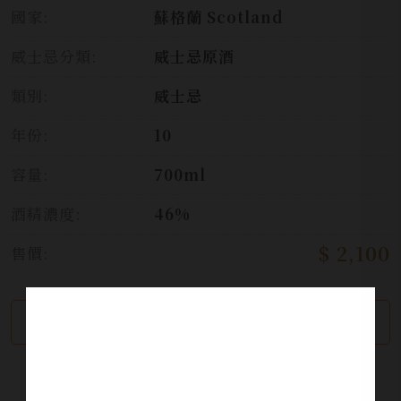
國家:
蘇格蘭 Scotland
威士忌分類:
威士忌原酒
類別:
威士忌
年份:
10
容量:
700ml
酒精濃度:
46%
$ 2,100
售價:
繼續瀏覽
加入詢問單