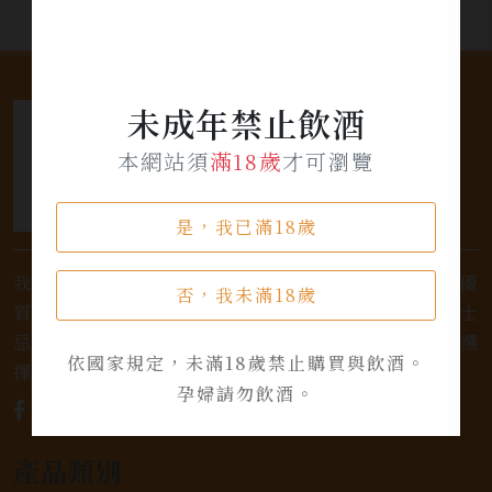
未成年禁止飲酒
本網站須
滿18歲
才可瀏覽
是，我已滿18歲
我們是專業銷售威士忌及各式酒類的店家，為您提供優
否，我未滿18歲
質的選擇和卓越的服務。不論您是熱愛品味經典的威士
忌，或者尋求一款特殊的葡萄酒，我們都有廣泛的選
依國家規定，未滿18歲禁止購買與飲酒。
擇，滿足您的個人口味和喜好。
孕婦請勿飲酒。
產品類別