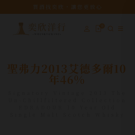
買酒找奕欣，讓您更放心
0
聖弗力2013艾德多爾10
年46%
Signatory Vintage 2013 The
Un-Chillfiltered Collection
EDRADOUR 10 Year Old
Single Malt Scotch Whisky