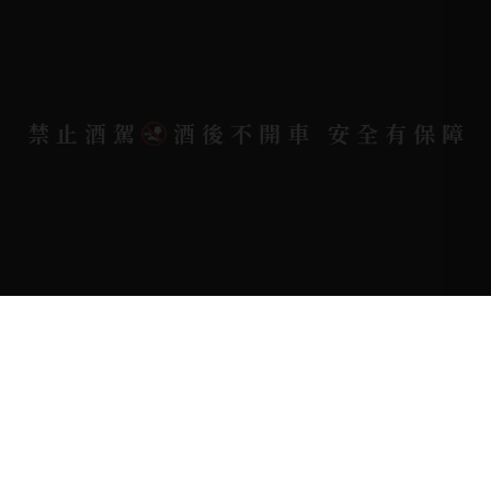
電郵信箱 |
yixin7917909@gmail.com
Copyright 奕欣洋行-酒類專賣｜Wine & Spirit ©
禁止酒駕
酒後不開車 安全有保障
2026.
All rights reserved.
Designed By
Bondlink