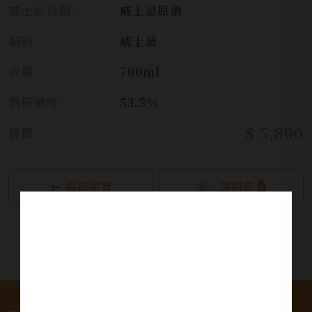
威士忌分類:
威士忌原酒
類別:
威士忌
容量:
700ml
酒精濃度:
53.5%
$ 5,800
售價:
繼續瀏覽
加入詢問單