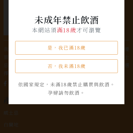
未成年禁止飲酒
本網站須
滿18歲
才可瀏覽
是，我已滿18歲
我們是專業銷售威士忌及各式酒類的店家，為您提供優
質的選擇和卓越的服務。不論您是熱愛品味經典的威士
忌，或者尋求一款特殊的葡萄酒，我們都有廣泛的選
否，我未滿18歲
擇，滿足您的個人口味和喜好。
依國家規定，未滿18歲禁止購買與飲酒。
孕婦請勿飲酒。
產品類別
威士忌
白蘭地