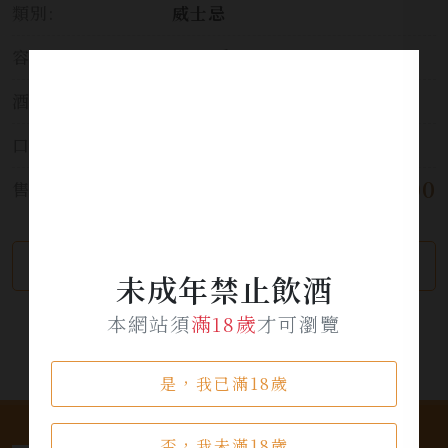
類別:
威士忌
容量:
700ml
酒精濃度:
40%
口感:
奶油香草，橙漿和花香。
$ 600
售價:
繼續瀏覽
加入詢問單
未成年禁止飲酒
本網站須
滿18歲
才可瀏覽
是，我已滿18歲
否，我未滿18歲