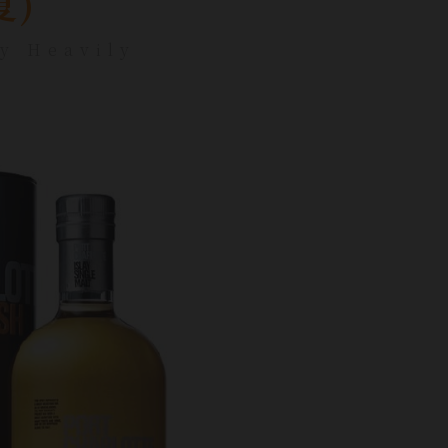
)
ey Heavily