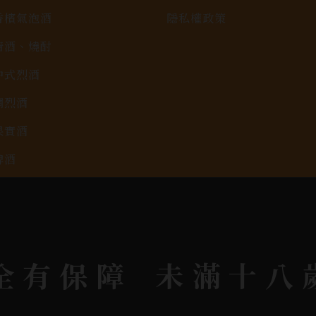
香檳氣泡酒
隱私權政策
清酒、燒酎
中式烈酒
調烈酒
果實酒
啤酒
2026春節禮盒專區
KAVALAN / 噶瑪蘭
全有保障
未滿十八
rit © 2026.
All rights reserved.
Designed By
Bon