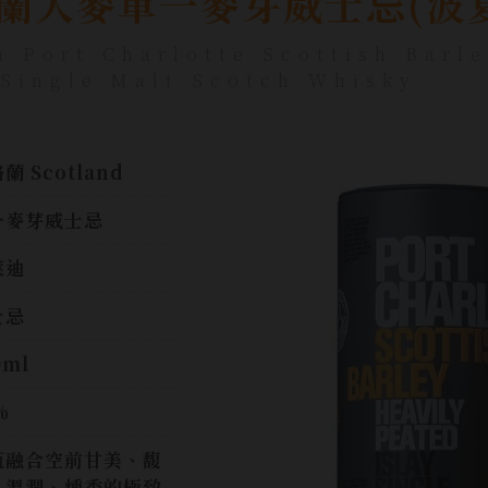
蘭大麥單一麥芽威士忌(波夏
h Port Charlotte Scottish Barl
 Single Malt Scotch Whisky
蘭 Scotland
一麥芽威士忌
萊迪
士忌
0ml
%
瓶融合空前甘美、馥
、溫潤、燻香的極致