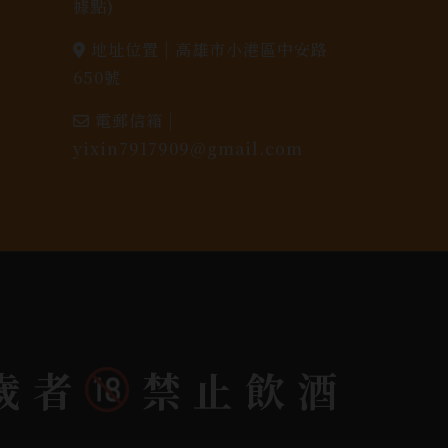
據點)
地址位置 |
高雄市小港區中安路
650號
電郵信箱 |
yixin7917909@gmail.com
歲者
禁止飲酒
dlink