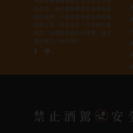
我們是專業銷售威士忌及各式酒類
的店家，為您提供優質的選擇和卓
越的服務。不論您是熱愛品味經典
的威士忌，或者尋求一款特殊的葡
萄酒，我們都有廣泛的選擇，滿足
您的個人口味和喜好。
禁止酒駕
安
Copyright 奕欣洋行-酒類專賣｜Wine & Spi