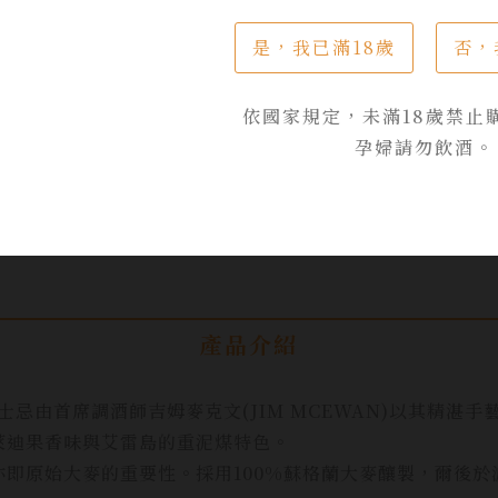
，並傾倒於賽爾特民
的經典鉅作。
是，我已滿18歲
否，
$ 1,150
依國家規定，未滿18歲禁止
孕婦請勿飲酒。
加入詢問單
產品介紹
士忌由首席調酒師吉姆麥克文(JIM MCEWAN)以其精湛
萊迪果香味與艾雷島的重泥煤特色。
即原始大麥的重要性。採用100%蘇格蘭大麥釀製，爾後於波