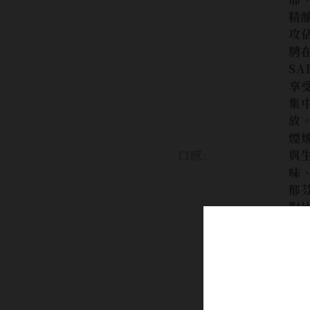
精
攻
騁
SA
享
集
放
煙
口感:
與
味
郁
對
香
性
熟
感
過