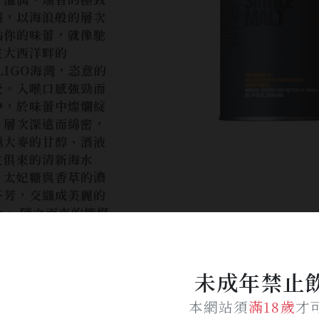
釀，以海浪般的層次
佔你的味蕾，就像馳
在大西洋畔的
LIGO海灣，恣意的
受。入喉口感強勁而
中，於味蕾中燦爛綻
。層次深遠而綿密，
燻大麥的甘醇、酒液
生俱來的清新海水
、太妃糖與香草的濃
芬芳，交織成美麗的
比。 隨之而來的檸檬
延展了口感的豐富
，最後則是伴隨著醇
的橡木氣息緩和這趟
未成年禁止
官衝擊。一旦品嚐
，必將見證味蕾的愉
本網站須
滿18歲
才