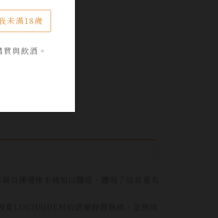
我未滿18歲
購買與飲酒。
手藝親自揀選橡木桶加以釀造。體現了這款著名
夏LOCHSIDE村的酒廠靜置熟成，並使用