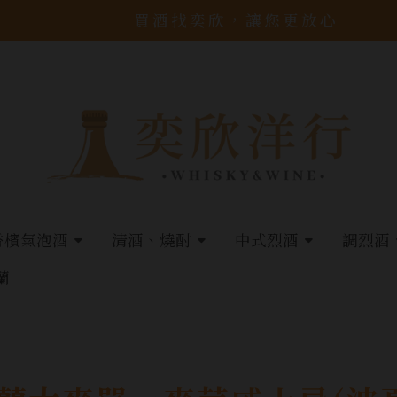
買酒找奕欣，讓您更放心
香檳氣泡酒
清酒、燒酎
中式烈酒
調烈酒
蘭