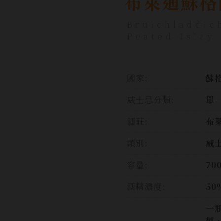
布萊迪蘇格
Bruichladdic
Peated Islay
國家:
蘇格
威士忌分類:
單
酒莊:
布
類別:
威
容量:
70
酒精濃度:
50
一
郁