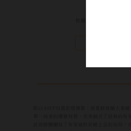
悅
族
售價:
繼續瀏覽
酌以40PPM重泥煤燻製，波夏蘇格蘭大麥威
單一純麥的優雅特質，完美融合了經典的布
此款醇釀闡述了布萊迪對於威士忌的信仰，亦