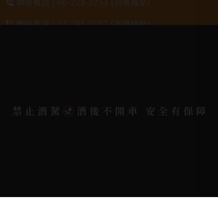
聯絡電話 |
06-223-2253 (台南據點)
聯絡電話 |
07-791-2757 (高雄據點)
地址位置 |
高雄市小港區中安路650號
電郵信箱 |
yixin7917909@gmail.com
禁止酒駕
酒後不開車 安全有保障
Copyright 奕欣洋行-酒類專賣｜Wine & Spirit ©
2026.
All rights reserved.
Designed By
Bondlink