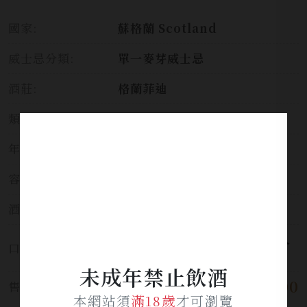
國家:
蘇格蘭 Scotland
威士忌分類:
單一麥芽威士忌
酒莊:
格蘭菲迪
類別:
威士忌
年份:
30
容量:
700ml
酒精濃度:
40%
風味複雜，甜蜜花香凸顯出誘人
口感:
的木質味。
未成年禁止飲酒
$ 26,800
售價:
本網站須
滿18歲
才可瀏覽