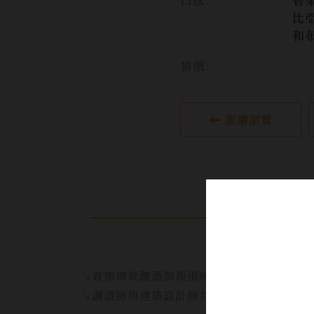
比
和
售價:
繼續瀏覽
↘首席傳奇釀酒師親揭新作，Luminary N
↘調酒師與建築設計師共同打造的珍稀佳釀