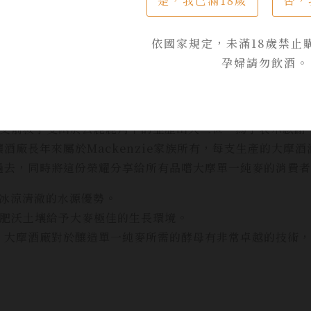
是，我已滿18歲
否，
的「大摩築光大師系列 No.2」由曾經獲得 Icons of Whis
名設計工作室 札哈·哈蒂建築事務所 (Zaha Hadid Archi
依國家規定，未滿18歲禁止
大摩築光大師系列 No.2」，透過藝術來表達工藝之美，展
孕婦請勿飲酒。
桶藝之間激盪出質感、理念以及風味所結合的浪潮，展現大摩
，帶有石榴、番石榴和櫻花的花香。
和阿方索芒果，伴隨著一抹淡淡的草本木煙香。
e的祖先以一支箭救了受困於公鹿鹿角下的亞歷山大三世。為了表示
酒廠長年來屬於Mackenzie家族所有，每支生產的大摩
過去，同時將這份榮耀分享給所有品嚐大摩單一純麥的消費者
有著冰涼清澈的水源優勢。
島，肥沃土壤給予大麥極佳的生長環境。
，大摩酒廠對於釀造單一純麥所需的酵母有非常卓越的技術，