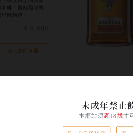
亞咖啡、發酵黑萊姆
布里歐麵包。
$ 9,800
加入詢問單
產品介紹
未成年禁止
本網站須
滿18歲
才
o.2璀璨面世，藝獻台灣!