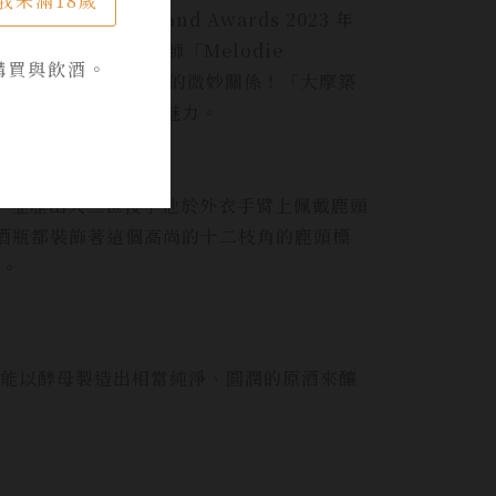
我未滿18歲
ky Scotland Awards 2023 年
tects)的建築設計師「Melodie
購買與飲酒。
現威士忌與建築設計之間的微妙關係！「大摩築
傳奇，恆久璀璨的極致魅力。
感謝，亞歷山大三世授予他於外衣手臂上佩戴鹿頭
酒酒瓶都裝飾著這個高尚的十二枝角的鹿頭標
。
能以酵母製造出相當純淨、圓潤的原酒來釀