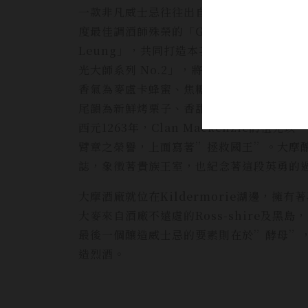
一款非凡威士忌往往出自於頂尖工藝之手，2024年推出
度最佳調酒師殊榮的「Gregg Glass」與國際知
Leung」，共同打造本次推出的威士忌「
光大師系列 No.2」，將在外包裝設計與
香氣為麥盧卡蜂蜜、焦糖烤布蕾和古董皮革
尾韻為新鮮烤栗子、香甜木質香料、黑可可
西元1263年，Clan Mackenzi
臂章之榮譽，上面寫著”拯救國王”。大摩釀
誌，象徵著貴族王室，也紀念著這段英勇的
大摩酒廠就位在Kildermorie湖邊，擁
大麥來自酒廠不遠處的Ross-shire及黑
最後一個釀造威士忌的要素則在於”酵母”
造烈酒。