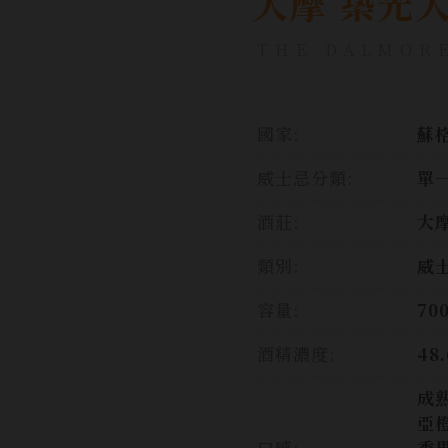
大摩 築光大
THE DALMORE
國家:
蘇格
威士忌分類:
單
酒莊:
大
類別:
威
容量:
70
酒精濃度:
48
成
亞
口感:
香