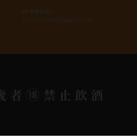
電郵信箱 |
yixin7917909@gmail.com
歲者
禁止飲酒
dlink