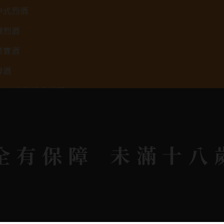
中式烈酒
調烈酒
果實酒
啤酒
2026春節禮盒專區
KAVALAN / 噶瑪蘭
全有保障
未滿十八
rit © 2026.
All rights reserved.
Designed By
Bon