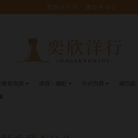
買酒找奕欣，讓您更放心
香檳氣泡酒
清酒、燒酎
中式烈酒
調烈酒
蘭