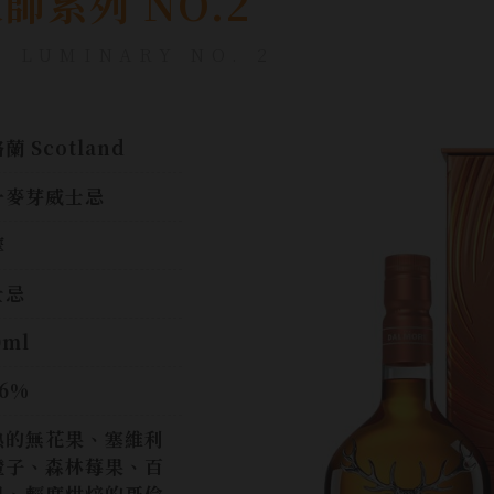
師系列 NO.2
 LUMINARY NO. 2
蘭 Scotland
一麥芽威士忌
摩
士忌
0ml
.6%
熟的無花果、塞維利
橙子、森林莓果、百
果、輕度烘焙的哥倫