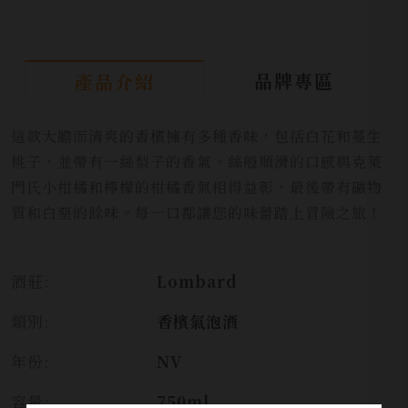
品牌專區
產品介紹
這款大膽而清爽的香檳擁有多種香味，包括白花和蔓生
桃子，並帶有一絲梨子的香氣。絲般順滑的口感與克萊
門氏小柑橘和檸檬的柑橘香氣相得益彰，最後帶有礦物
質和白堊的餘味。每一口都讓您的味蕾踏上冒險之旅！
酒莊:
Lombard
類別:
香檳氣泡酒
年份:
NV
容量:
750ml