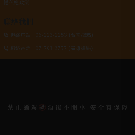
隱私權政策
聯絡我們
聯絡電話 |
06-223-2253 (台南據點)
聯絡電話 |
07-791-2757 (高雄據點)
地址位置 |
高雄市小港區中安路650號
電郵信箱 |
yixin7917909@gmail.com
Copyright 奕欣洋行-酒類專賣｜Wine & Spirit ©
禁止酒駕
酒後不開車 安全有保障
2026.
All rights reserved.
Designed By
Bondlink