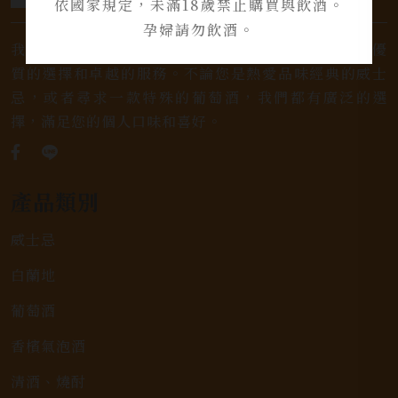
依國家規定，未滿18歲禁止購買與飲酒。
孕婦請勿飲酒。
我們是專業銷售威士忌及各式酒類的店家，為您提供優
質的選擇和卓越的服務。不論您是熱愛品味經典的威士
忌，或者尋求一款特殊的葡萄酒，我們都有廣泛的選
擇，滿足您的個人口味和喜好。
產品類別
威士忌
白蘭地
葡萄酒
香檳氣泡酒
清酒、燒酎