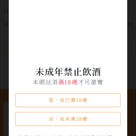
酒精濃度:
12.5%
$ 3,450
售價:
繼續瀏覽
加入詢問單
未成年禁止飲酒
本網站須
滿18歲
才可瀏覽
是，我已滿18歲
否，我未滿18歲