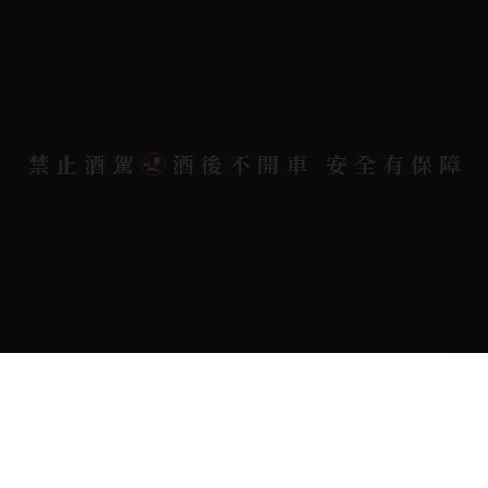
地址位置 |
高雄市小港區中安路650號
電郵信箱 |
yixin7917909@gmail.com
禁止酒駕
酒後不開車 安全有保障
Copyright 奕欣洋行-酒類專賣｜Wine & Spirit ©
2026.
All rights reserved.
Designed By
Bondlink