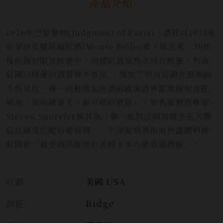
產品介紹
1976年巴黎審判(Judgment of Paris)，酒莊以1971年
的蒙特貝羅莊園紅酒(Monte Bello)拿下第五名。30年
後的復刻版盲飲賽中，同樣的酒款再次同台較量，利吉
莊園以精湛的酒質奪下首位,，奠定了利吉莊園在酒界的
不朽地位。連一向輕視加卅酒的歐洲酒界都尊稱利吉莊
園為「加州最偉大、最可敬的酒莊」，知名葡萄酒專家 -
Steven Spurrier稱其為「唯一能與法國波爾多五大酒
莊拉圖堡匹敵的葡萄酒」，牛津葡萄酒指南更盛讚利吉
莊園是「最受國際推崇的美國卡本內葡萄酒酒廠」。
紅酒:
美國 USA
酒莊:
Ridge