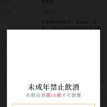
類別:
葡萄酒
容量:
750ml
非常強勁的年份，黑加侖、黑
莓、甘草以及煙燻肉類的迷人風
味伴隨薄荷、芝麻氣息。酒體非
常飽滿、深沉並且有著如火山岩
口感:
鹽的一絲絲鹹味。豐富誘人的風
味下還含有類似烤過的海藻所帶
出的鮮味，尾韻非常悠長，美好
的一個年份，擁有窖藏到永遠的
可怕實力。
$ 9,000
售價:
未成年禁止飲酒
本網站須
滿18歲
才可瀏覽
繼續瀏覽
加入詢問單