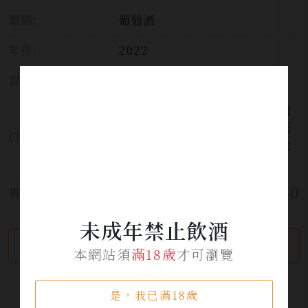
類別:
葡萄酒
年份:
2022
容量:
750ml
胡椒及花香氣在鼻中散開。酒體
渾厚，口感富有層次，李子及無
口感:
花果香氣在口中漫開，覆蓋著柔
順的單寧，尾韻悠長。
$ 2,150
售價:
未成年禁止飲酒
繼續瀏覽
加入詢問單
本網站須
滿18歲
才可瀏覽
是，我已滿18歲