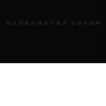
禁止酒駕
酒後不開車 安全有保障
Copyright 奕欣洋行-酒類專賣｜Wine & Spirit ©
2026.
All rights reserved.
Designed By
Bondlink