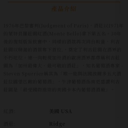
產品介紹
1976年巴黎審判(Judgment of Paris)，酒莊以1971年
的蒙特貝羅莊園紅酒(Monte Bello)拿下第五名。30年
後的復刻版盲飲賽中，同樣的酒款再次同台較量，利吉
莊園以精湛的酒質奪下首位,，奠定了利吉莊園在酒界的
不朽地位。連一向輕視加卅酒的歐洲酒界都尊稱利吉莊
園為「加州最偉大、最可敬的酒莊」，知名葡萄酒專家 -
Steven Spurrier稱其為「唯一能與法國波爾多五大酒
莊拉圖堡匹敵的葡萄酒」，牛津葡萄酒指南更盛讚利吉
莊園是「最受國際推崇的美國卡本內葡萄酒酒廠」。
紅酒:
美國 USA
酒莊:
Ridge