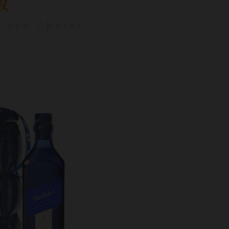
版
 Ice Chalet