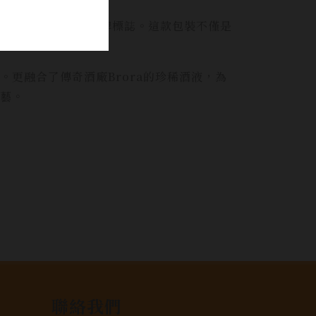
與剪裁，霧面瓶身搭配品牌標誌。這款包裝不僅是
更融合了傳奇酒廠Brora的珍稀酒液，為
藝。
聯絡我們