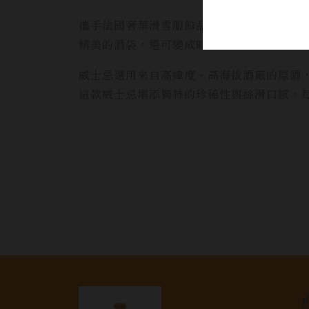
攜手法國奢華滑雪服飾品牌Perfect M
精美的酒袋，還可變成時尚斜背包，結合奢
威士忌選用來自高緯度、高海拔酒廠的原酒，
這款威士忌增添獨特的珍稀性與絲滑口感。