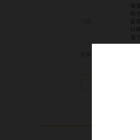
蘋
的
口感:
富
口
溫
售價:
繼續瀏覽