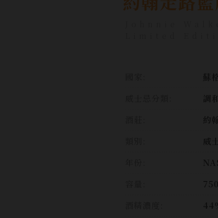
約翰走路藍
Johnnie Walk
Limited Edit
國家:
蘇格
威士忌分類:
調
酒莊:
約
類別:
威
年份:
NA
容量:
75
酒精濃度:
44