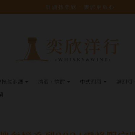
買酒找奕欣，讓您更放心
香檳氣泡酒
清酒、燒酎
中式烈酒
調烈酒
蘭