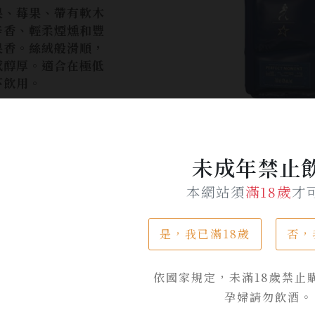
果、莓果、帶有軟木
辛香、輕柔煙燻和豐
果香。絲絨般滑順，
感醇厚。適合在極低
下飲用。
$ 8,400
$ 5,500
未成年禁止
加入詢問單
本網站須
滿18歲
才
是，我已滿18歲
否，
依國家規定，未滿18歲禁止
產品介紹
孕婦請勿飲酒。