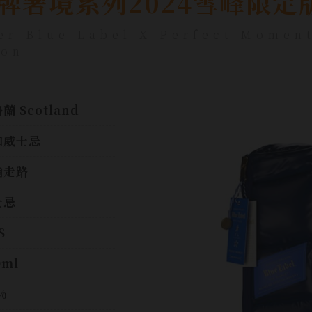
牌奢境系列2024雪峰限定
er Blue Label X Perfect Moment
ion
蘭 Scotland
和威士忌
翰走路
士忌
S
0ml
%