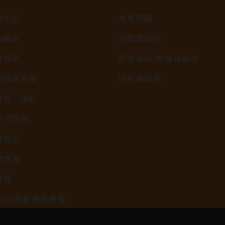
威士忌
常見問題
白蘭地
詢問單說明
葡萄酒
配送資訊/退換貨說明
香檳氣泡酒
隱私權政策
清酒、燒酎
中式烈酒
調烈酒
果實酒
啤酒
2026春節禮盒專區
KAVALAN / 噶瑪蘭