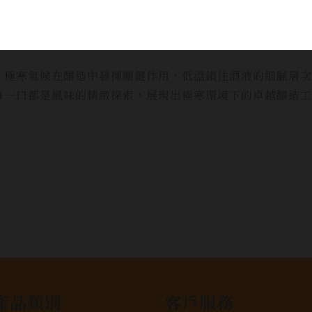
oment，推出限量聯名威士忌，包裝靈感源自滑雪衣的紋理
華與多功能性。
極寒氣候在釀造中發揮關鍵作用，低溫鎖住酒液的細膩層次。
每一口都是風味的精緻探索，展現出極寒環境下的卓越釀造工
產品類別
客戶服務