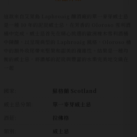
這款來自艾萊島 Laphroaig 釀酒廠的單一麥芽威士忌
是一種 10 年的泥炭威士忌，在芳香的 Oloroso 雪利酒
桶中完成。威士忌首先在精心挑選的歐洲橡木雪利酒桶
中陳釀，以呈現典型的 Laphroaig 風格，Oloroso 桶
中的額外收尾帶來堅果和甜美的複雜性。結果是一種均
衡的威士忌，將濃郁的泥炭與豐富的水果完美地交織在
一起
國家:
蘇格蘭 Scotland
威士忌分類:
單一麥芽威士忌
酒莊:
拉佛格
類別:
威士忌