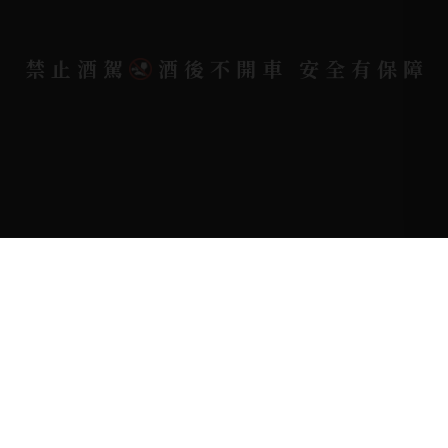
Copyright 奕欣洋行-酒類專賣｜Wine & Spirit ©
禁止酒駕
酒後不開車 安全有保障
2026.
All rights reserved.
Designed By
Bondlink