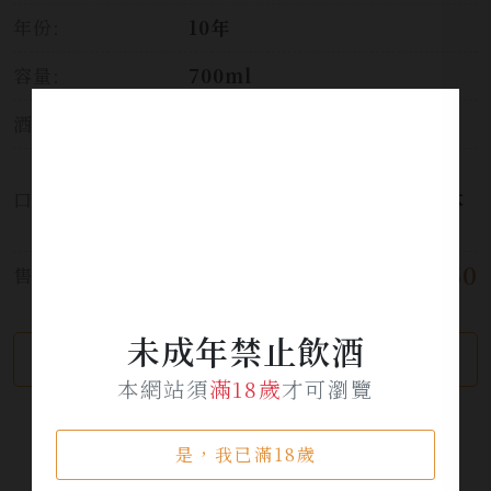
年份:
10年
容量:
700ml
酒精濃度:
48%
平順口感，泥煤、泥碳、煙燻、
口感:
乾果、咖啡、巧克力、堅果、木
頭、菸草、薄荷與黑胡椒
$ 1,750
售價:
未成年禁止飲酒
繼續瀏覽
加入詢問單
本網站須
滿18歲
才可瀏覽
是，我已滿18歲