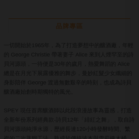
品牌專區
一切開始於1965年，為了打造夢想中的釀酒廠，年輕
的 George Christie 帶著妻子 Alice 來到人煙罕至的詩
貝河源頭，一待便是30年的歲月，熱愛舞蹈的 Alice
總是在月光下展露優雅的舞步，曼妙紅髮少女纖細的
身影陪伴 George 渡過無數艱辛的時刻，也成為詩貝
釀酒廠始創時期獨特的風光。
SPEY 現任首席釀酒師以此段浪漫故事為靈感，打造
全新年份系列經典款-詩貝12年「緋紅之舞」，取自詩
貝河源頭純淨水源，歷經長達120小時發酵時間、繁
複的二次蒸餾工法，熟成於傳統波本與雪莉橡木桶，