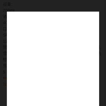
容量:
700ml
酒精濃度:
40%
口感:
SPEY於2024年6月11日推出年份酒系列首發SPEY
12年單一麥芽威士忌，歷經長達120個小時發酵時
間、繁複的二次蒸餾工法，熟成於傳統波本橡木桶及
雪莉桶，賦予SPEY 12年單一麥芽威士忌馥郁順口的
醇厚風味。
售價:
$ 1,350
$ 1,250
繼續瀏覽
加入詢問單