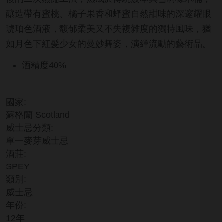
釀造帶有蜜桃、橘子果香和蜂蜜自然甜味的深邃耀眼
琥珀色酒液，馥郁柔美又不失複雜度的獨特風味，猶
如月色下紅髮少女的曼妙舞姿，演繹流動的藝術品。
酒精度40%
國家:
蘇格蘭 Scotland
威士忌分類:
單一麥芽威士忌
酒莊:
SPEY
類別:
威士忌
年份:
12年