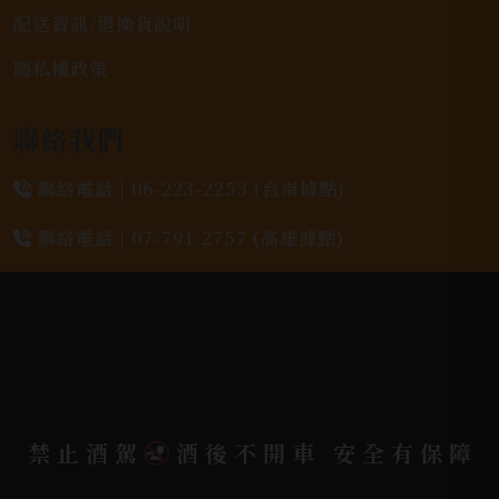
配送資訊/退換貨說明
隱私權政策
聯絡我們
聯絡電話 |
06-223-2253 (台南據點)
聯絡電話 |
07-791-2757 (高雄據點)
地址位置 |
高雄市小港區中安路650號
電郵信箱 |
yixin7917909@gmail.com
Copyright 奕欣洋行-酒類專賣｜Wine & Spirit ©
禁止酒駕
酒後不開車 安全有保障
2026.
All rights reserved.
Designed By