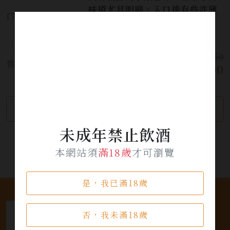
味道尤其明顯。入口後有些許薄
口感:
荷的清新感覺，酸度爽口適中，
尾韻圓潤。
$ 850
售價:
$ 700
繼續瀏覽
加入詢問單
未成年禁止飲酒
本網站須
滿18歲
才可瀏覽
是，我已滿18歲
否，我未滿18歲