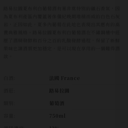
路易拉圖夏布利白葡萄酒有著非常特別的礦石香氣，因
為夏布利產區內覆蓋著侏儸紀晚期堆積而成的白色石灰
岩，正因如此，夏多內葡萄在此地也表現出其應有的高
貴典雅風格。路易拉圖夏布利白葡萄酒在不鏽鋼槽中經
歷了酒精發酵和百分之百的乳酸發酵過程，保留了新鮮
果味也讓酒質更加穩定，是可以現在享用的一個難得酒
款。
白酒:
法國 France
酒莊:
路易拉圖
類別:
葡萄酒
容量:
750ml