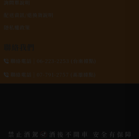
詢問單說明
配送資訊/退換貨說明
隱私權政策
聯絡我們
聯絡電話 |
06-223-2253 (台南據點)
聯絡電話 |
07-791-2757 (高雄據點)
地址位置 |
高雄市小港區中安路650號
電郵信箱 |
yixin7917909@gmail.com
Copyright 奕欣洋行-酒類專賣｜Wine & Spirit ©
禁止酒駕
酒後不開車 安全有保障