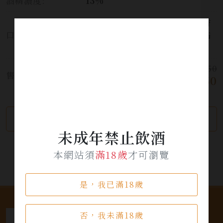
酒精濃度:
13%
清新活潑的香氣，黃色的水果香
口感:
氣，隨之而來的檸檬香帶著一點
礦石氣味，口感非常清爽！
$ 1,750
售價:
$ 1,350
繼續瀏覽
加入詢問單
未成年禁止飲酒
本網站須
滿18歲
才可瀏覽
是，我已滿18歲
否，我未滿18歲