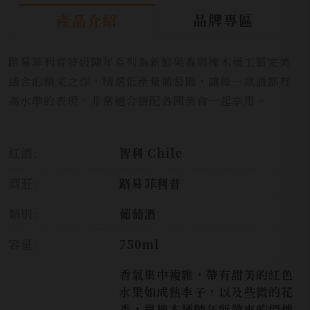
品牌專區
產品介紹
路易菲利普特級陳年系列為新鮮果香與橡木桶工藝完美
結合的精采之作，精選低產量葡萄園，讓每一款酒都有
高水準的表現，非常適合搭配各國美食一起享用。
紅酒:
智利 Chile
酒莊:
路易菲利普
類別:
葡萄酒
容量:
750ml
香氣集中複雜，帶有甜美的紅色
水果如成熟李子，以及些微的花
香，與橡木桶陳年所帶來的煙燻