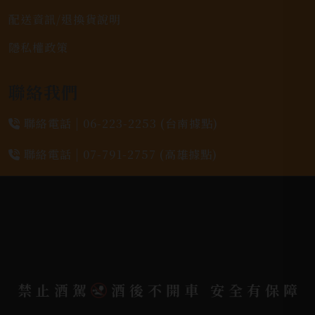
配送資訊/退換貨說明
隱私權政策
聯絡我們
聯絡電話 |
06-223-2253 (台南據點)
聯絡電話 |
07-791-2757 (高雄據點)
地址位置 |
高雄市小港區中安路650號
電郵信箱 |
yixin7917909@gmail.com
Copyright 奕欣洋行-酒類專賣｜Wine & Spirit ©
禁止酒駕
酒後不開車 安全有保障
2026.
All rights reserved.
Designed By