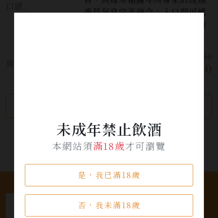
口感:
香草氣息完美融合；入口即可感
受到誘人果香以及圓潤且均衡的
單寧，餘韻綿長細緻。
$ 680
售價:
$ 380
繼續瀏覽
加入詢問單
未成年禁止飲酒
本網站須
滿18歲
才可瀏覽
是，我已滿18歲
否，我未滿18歲