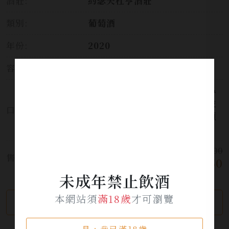
酒莊:
約瑟夫杜亨酒莊
類別:
葡萄酒
年份:
2020
容量:
750ml
淡金黃的酒色透著些許綠光，鼻
息間可以感受到純淨的礦石味並
口感:
帶有繽紛的花果香氣，如柑橘類
和白花等等。
$ 2,400
售價:
$ 1,850
未成年禁止飲酒
本網站須
滿18歲
才可瀏覽
繼續瀏覽
加入詢問單