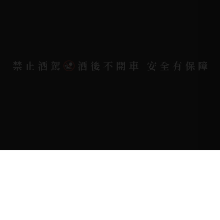
電郵信箱 |
yixin7917909@gmail.com
禁止酒駕
酒後不開車 安全有保障
Copyright 奕欣洋行-酒類專賣｜Wine & Spirit ©
2026.
All rights reserved.
Designed By
Bondlink