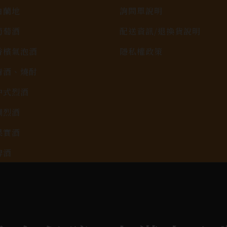
白蘭地
詢問單說明
葡萄酒
配送資訊/退換貨說明
香檳氣泡酒
隱私權政策
清酒、燒酎
中式烈酒
調烈酒
果實酒
啤酒
2026春節禮盒專區
KAVALAN / 噶瑪蘭