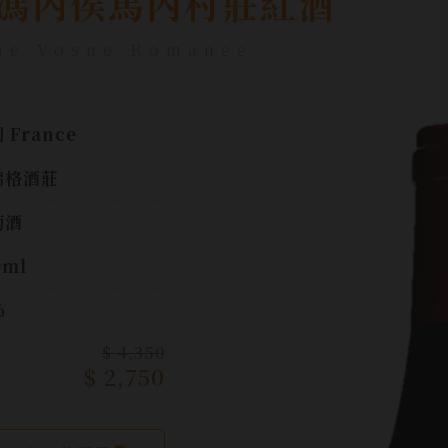
馮內侯馬內村莊紅酒
ue Vosne Romanee
 France
瑞格酒莊
萄酒
0ml
%
$ 4,350
$ 2,750