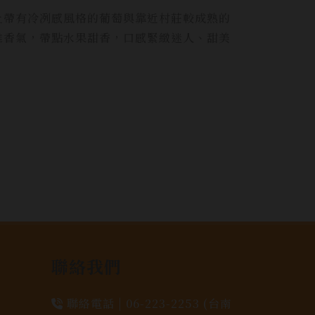
坡上帶有冷冽感風格的葡萄與靠近村莊較成熟的
複雜香氣，帶點水果甜香，口感緊緻迷人、甜美
聯絡我們
聯絡電話 |
06-223-2253 (台南