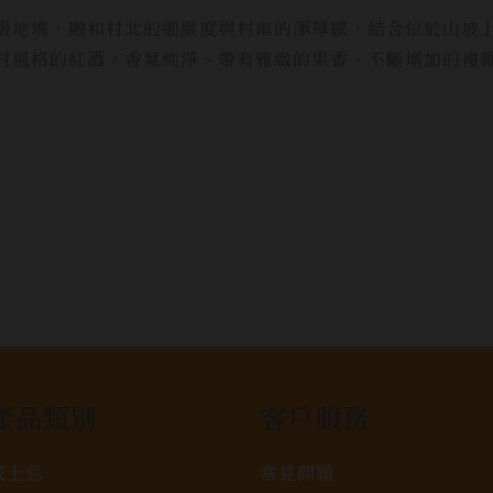
的村莊級地塊，融和村北的細緻度與村南的渾厚感，結合位於山
nee村風格的紅酒。香氣純淨、帶有雅緻的果香、不斷增加的
產品類別
客戶服務
威士忌
常見問題