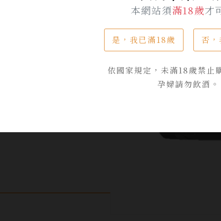
本網站須
滿18歲
才
是，我已滿18歲
否，
依國家規定，未滿18歲禁止
孕婦請勿飲酒。