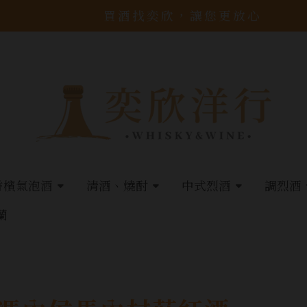
買酒找奕欣，讓您更放心
香檳氣泡酒
清酒、燒酎
中式烈酒
調烈酒
蘭