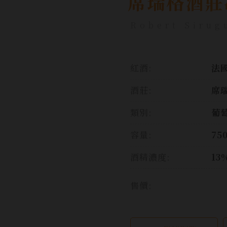
席瑞格酒莊
Robert Sirug
紅酒:
法國
酒莊:
席
類別:
葡
容量:
75
酒精濃度:
13
售價: