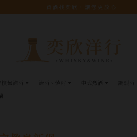
買酒找奕欣，讓您更放心
香檳氣泡酒
清酒、燒酎
中式烈酒
調烈酒
蘭