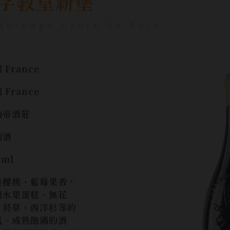
字教皇新堡
du-Pape Croix de Bois
 France
 France
伯帝酒莊
萄酒
0ml
美櫻桃、藍莓果香，
隨水果蛋糕、無花
、菸草、西洋杉等的
氣。成熟飽滿的酒