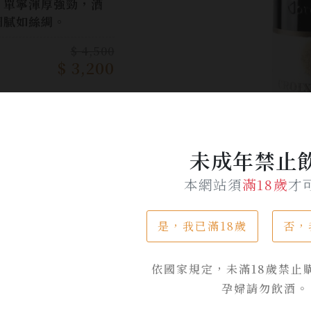
，單寧渾厚強勁，酒
細膩如絲綢。
$ 4,500
$ 3,200
加入詢問單
未成年禁止
本網站須
滿18歲
才
是，我已滿18歲
否，
品牌專區
依國家規定，未滿18歲禁止
孕婦請勿飲酒。
outier公司不管是在葡萄酒的質與量都有相當卓越的表現