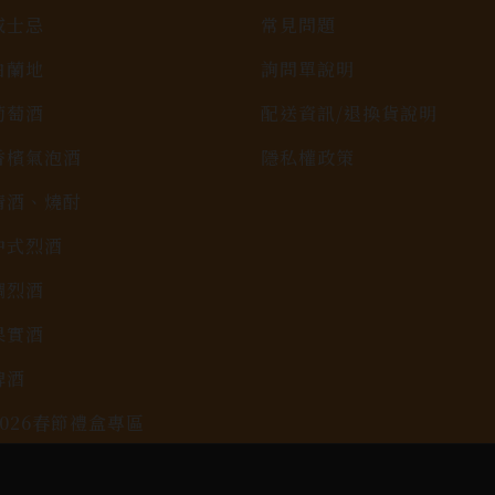
威士忌
常見問題
白蘭地
詢問單說明
葡萄酒
配送資訊/退換貨說明
香檳氣泡酒
隱私權政策
清酒、燒酎
中式烈酒
調烈酒
果實酒
啤酒
2026春節禮盒專區
KAVALAN / 噶瑪蘭