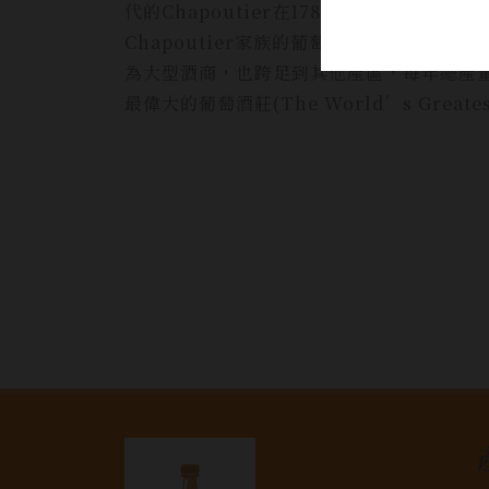
代的Chapoutier在1789年來到北隆河的
Chapoutier家族的葡萄酒事業。後來該
為大型酒商，也跨足到其他產區，每年總產量可達
最偉大的葡萄酒莊(The World’s Greates