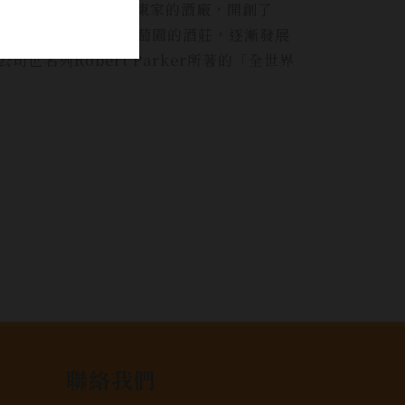
來甚至於1808年購買了老東家的酒廠，開創了
商，轉變成為也具有自家葡萄園的酒莊，逐漸發展
也名列Robert Parker所著的「全世界
聯絡我們