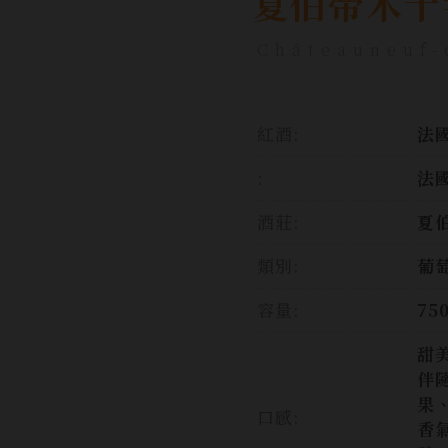
夏伯帝木十
Châteauneuf-
紅酒:
法國
:
法國
酒莊:
夏
類別:
葡
容量:
75
甜
伴
果
口感:
香