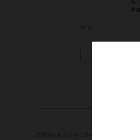
體
質
售價:
繼續瀏覽
法國隆河產區的著名酒商之中，M. Chap