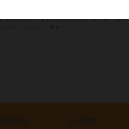
葡萄酒重鎮Tain-l'Hermitage，他在酒商公司工作，後
公司開始購置葡萄園，使得Chapoutier從單純賣酒的酒
450萬瓶，打造出Chapoutier的葡萄酒王國。同時本公司
t Wine Estates)」一書中。
產品類別
客戶服務