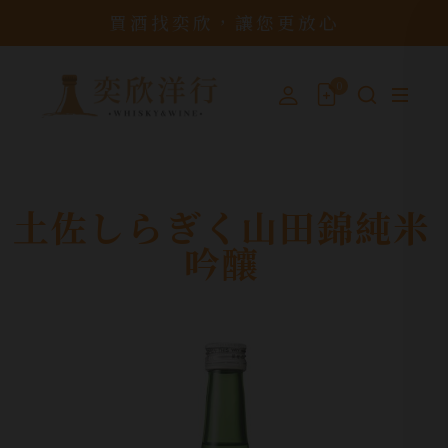
買酒找奕欣，讓您更放心
0
土佐しらぎく山田錦純米
吟釀