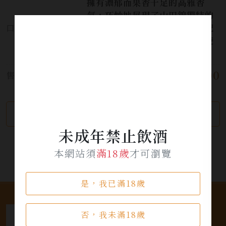
擁有濃郁而果香十足的高雅香
氣，巧妙地展現了山田錦獨特的
口感:
醇厚口感和酸度平衡。適合搭配
生魚片、鰹魚炙り、魚料理和使
用柑橘果汁的料理等。
$ 1,300
售價:
繼續瀏覽
加入詢問單
未成年禁止飲酒
本網站須
滿18歲
才可瀏覽
是，我已滿18歲
否，我未滿18歲