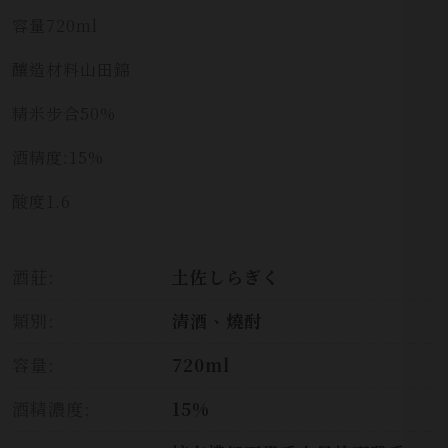
容量
720ml
釀造材料山田錦
精米步合
50%
酒精度
:
15%
酸度
1.6
酒莊:
土佐しらぎく
類別:
清酒、燒酎
容量:
720ml
酒精濃度:
15%