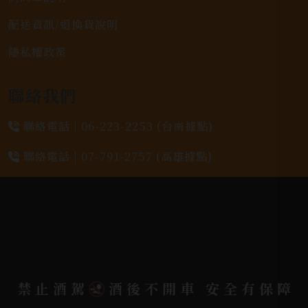
配送資訊/退換貨說明
隱私權政策
聯絡我們
聯絡電話 |
06-223-2253 (台南據點)
聯絡電話 |
07-791-2757 (高雄據點)
地址位置 |
高雄市小港區中安路650號
電郵信箱 |
yixin7917909@gmail.com
Copyright 奕欣洋行-酒類專賣｜Wine & Spirit ©
禁止酒駕
酒後不開車 安全有保障
2026.
All rights reserved.
Designed By