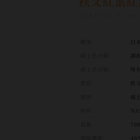
秩父紅葉紅
Ichiros Wine
國家:
日本
威士忌分類:
調
威士忌分類:
所
酒莊:
秩
類別:
威
年份:
NA
容量:
70
酒精濃度:
46