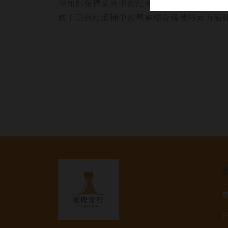
伊知郎葉標系列中的紅葉純麥威士忌，將秩
威士忌與紅酒桶中的單寧結合後使巧克力風