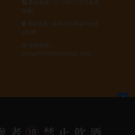
聯絡電話 |
07-791-2757 (高雄
據點)
地址位置 |
高雄市小港區中安路
650號
電郵信箱 |
yixin7917909@gmail.com
歲者
禁止飲酒
dlink