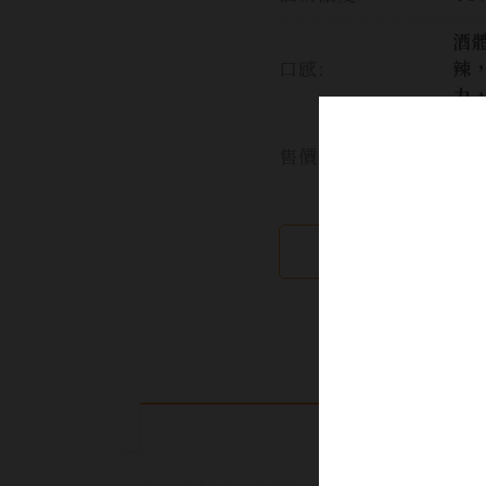
酒
口感:
辣
力
售價:
繼續瀏覽
產品介紹