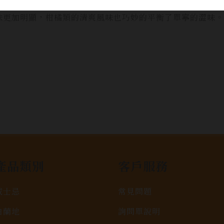
父蒸餾廠與羽生蒸餾廠的麥芽原酒調和後放入法國紅酒桶中二
味更加明顯，柑橘類的清爽風味也巧妙的平衡了單寧的澀味。
產品類別
客戶服務
威士忌
常見問題
白蘭地
詢問單說明