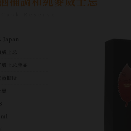
酒桶調和純麥威士忌
 Cask Reserve
 Japan
和威士忌
有威士忌產品
父蒸餾所
士忌
S
0ml
%