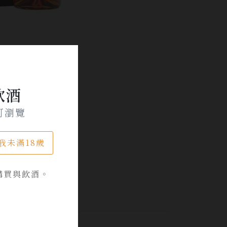
飲酒
可瀏覽
我未滿18歲
購買與飲酒。
品牌專區