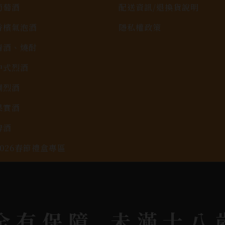
葡萄酒
配送資訊/退換貨說明
香檳氣泡酒
隱私權政策
清酒、燒酎
中式烈酒
調烈酒
果實酒
啤酒
2026春節禮盒專區
KAVALAN / 噶瑪蘭
全有保障
未滿十八
rit © 2026.
All rights reserved.
Designed By
Bon