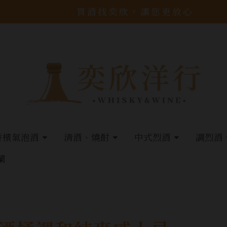
買酒找奕欣，讓您更放心
香檳氣泡酒
清酒、燒酎
中式烈酒
調烈酒
蘭