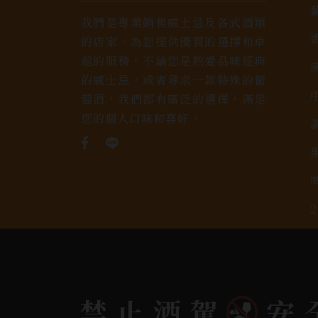
我們是專業銷售威士忌及各式酒類
的店家，為您提供優質的選擇和卓
越的服務。不論您是熱愛品味經典
的威士忌，或者尋求一款特殊的葡
萄酒，我們都有廣泛的選擇，滿足
您的個人口味和喜好。
禁止酒駕
安
Copyright 奕欣洋行-酒類專賣｜Wine & Spi