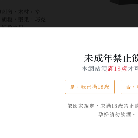
體刺激，木材，辛
，胡椒，堅果，巧克
，紅色水果
$ 4,980
$ 4,200
未成年禁止
本網站須
滿18歲
才
加入詢問單
是，我已滿18歲
否，
依國家規定，未滿18歲禁止
孕婦請勿飲酒。