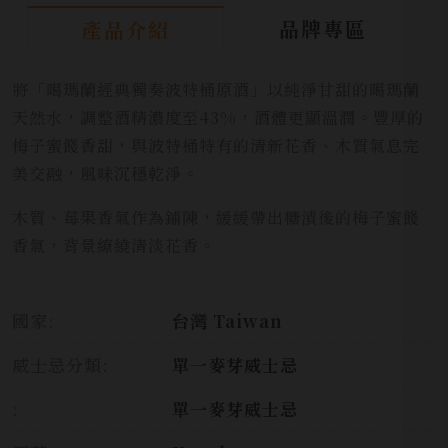
品牌專區
產品介紹
將「噶瑪蘭經典獨奏波特桶原酒」以純淨甘甜的噶瑪蘭
天然水，調整酒精濃度至43%，酒體更顯溫潤。豐厚的
梅子蜜餞香甜，與波特桶特有的清新花香、木質氣息完
美交融，風味沉穩乾淨。
木質、莓果香氣作為鋪陳，緩緩帶出糖漬後的梅子蜜餞
香氣，背景繚繞清淡花香。
國家:
台灣 Taiwan
威士忌分類:
單一麥芽威士忌
:
單一麥芽威士忌