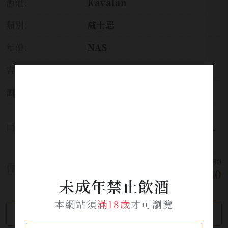
酒莊:
Kavalan
類別:
威士忌
年份:
NAS
容量:
700ml
酒精濃度:
43%
木罐中的風乾蜜餞，溫暖香甜，
口感:
後端以黑巧克力的微苦作收，入
口香氣充足，尾韻乾淨。
$ 2,300
售價:
$ 1,950
未成年禁止飲酒
本網站須
滿18歲
才可瀏覽
繼續瀏覽
加入詢問單