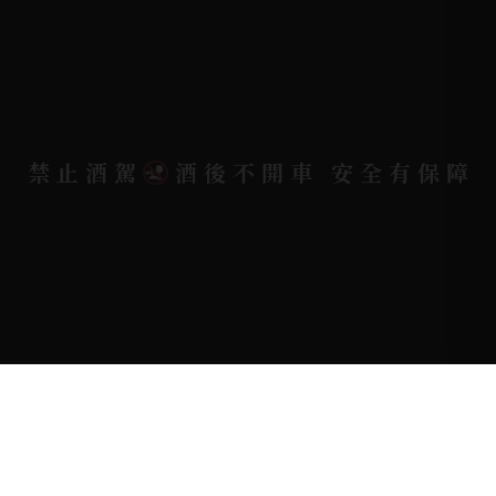
地址位置 |
高雄市小港區中安路650號
電郵信箱 |
yixin7917909@gmail.com
禁止酒駕
酒後不開車 安全有保障
Copyright 奕欣洋行-酒類專賣｜Wine & Spirit ©
2026.
All rights reserved.
Designed By
Bondlink