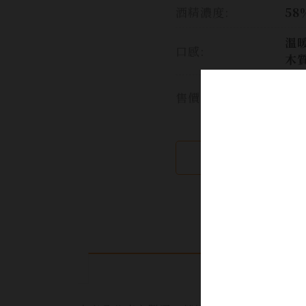
酒精濃度:
58
溫
口感:
木
售價:
繼續瀏覽
產品介紹