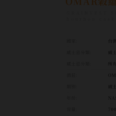
OMAR穀
GRAINVEST Si
bourbon cask
國家:
台灣
威士忌分類:
威
威士忌分類:
所
酒莊:
OM
類別:
威
年份:
NA
容量:
70