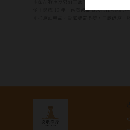
本產品將東方製酒工藝的高粱酒放入橡木桶
候下熟成 10 年，兩者激盪的火花在時間的
單桶原酒產品，香氣豐富多變，口感醇厚，