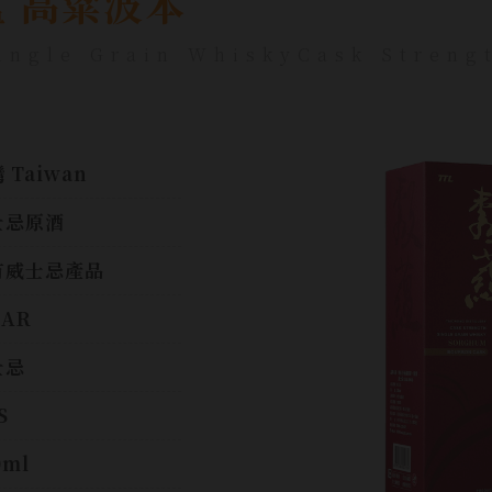
蘊 高粱波本
ngle Grain WhiskyCask Streng
 Taiwan
士忌原酒
有威士忌產品
AR
士忌
S
0ml