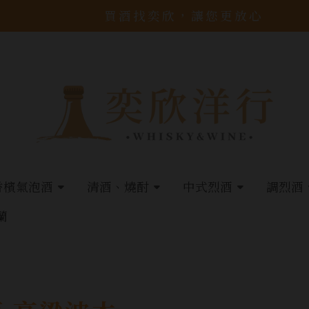
買酒找奕欣，讓您更放心
香檳氣泡酒
清酒、燒酎
中式烈酒
調烈酒
蘭