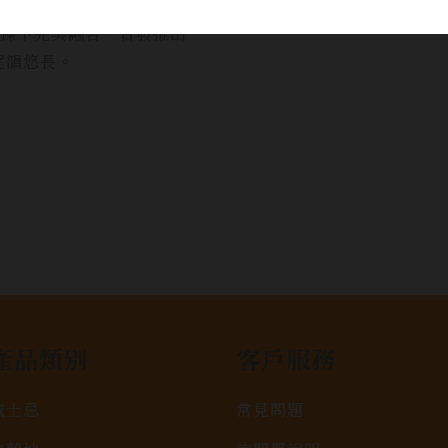
，在臺灣的亞熱帶島嶼氣
淬鍊下完美融合，首發推出
尾韻悠長。
產品類別
客戶服務
威士忌
常見問題