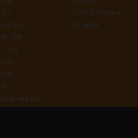
白蘭地
詢問單說明
葡萄酒
配送資訊/退換貨說明
香檳氣泡酒
隱私權政策
清酒、燒酎
中式烈酒
調烈酒
果實酒
啤酒
2026春節禮盒專區
KAVALAN / 噶瑪蘭