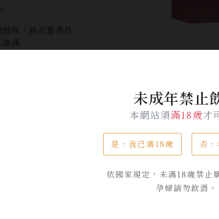
%
暖醇厚，熟花果香及
質飽滿。
$ 3,980
$ 3,500
未成年禁止
加入詢問單
本網站須
滿18歲
才
是，我已滿18歲
否，
依國家規定，未滿18歲禁止
孕婦請勿飲酒。