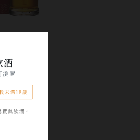
飲酒
可瀏覽
我未滿18歲
購買與飲酒。
品牌專區