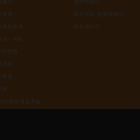
白蘭地
詢問單說明
葡萄酒
配送資訊/退換貨說明
香檳氣泡酒
隱私權政策
清酒、燒酎
中式烈酒
調烈酒
果實酒
啤酒
2026春節禮盒專區
KAVALAN / 噶瑪蘭