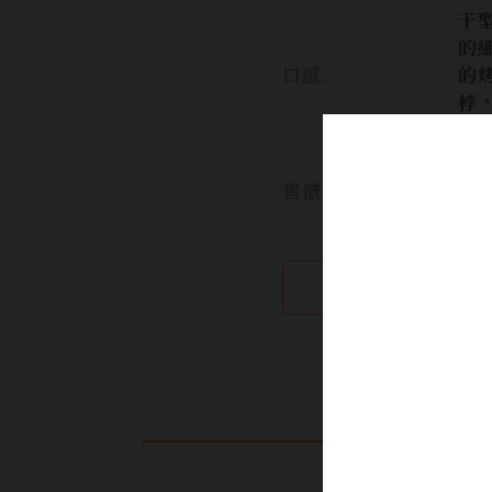
干
的
口感:
的
桲
的
售價:
繼續瀏覽
產品介紹