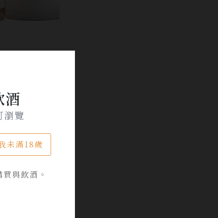
飲酒
可瀏覽
我未滿18歲
購買與飲酒。
品牌專區