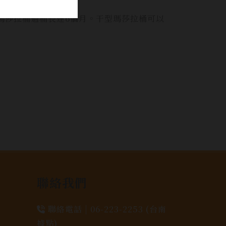
再注入干型瑪莎拉桶過桶長達6個月。干型瑪莎拉桶可以
聯絡我們
聯絡電話 |
06-223-2253 (台南
據點)