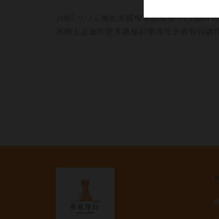
2007/9/2入桶於美國橡木重組桶中(Ameri
為威士忌增添更多濃郁的果香及辛香料的調