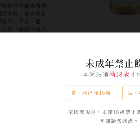
型瑪莎拉木桶為雅墨
細緻本質，帶來豐富
烤蘋果、丁香、榲
，以及一絲黑巧克力
風味。
$ 3,950
$ 3,600
未成年禁止
本網站須
滿18歲
才
加入詢問單
是，我已滿18歲
否，
依國家規定，未滿18歲禁止
孕婦請勿飲酒。