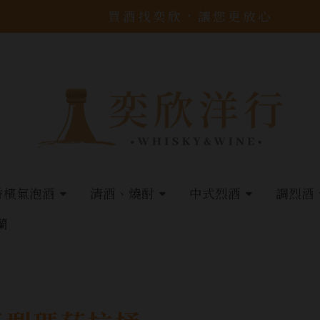
買酒找奕欣，讓您更放心
香檳氣泡酒
清酒、燒酎
中式烈酒
調烈酒
蘭