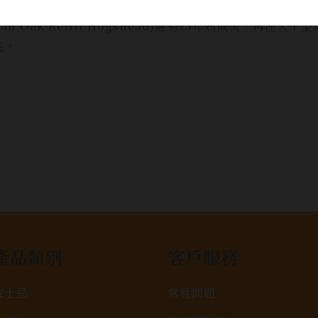
can Oak Refill Hogshead)經過15年熟成後，
性。
產品類別
客戶服務
威士忌
常見問題