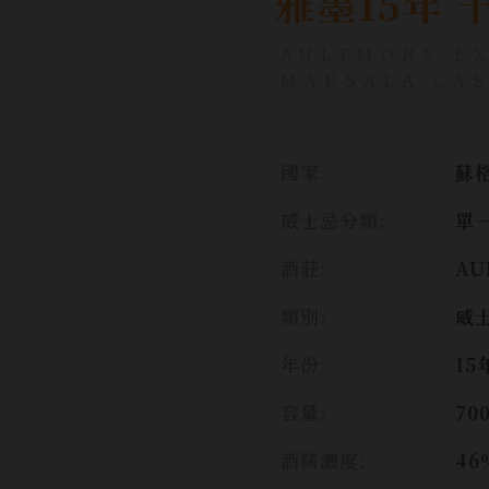
雅墨15年
AULTMORE EX
MARSALA CA
國家:
蘇格
威士忌分類:
單
酒莊:
AU
類別:
威
年份:
15
容量:
70
酒精濃度:
46