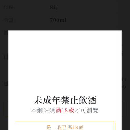
年份:
8年
容量:
700ml
酒精濃度:
40%
入口鹹甘口、紅糖、黑糖、些許
甘草、淡淡的葡萄皮果香、甜度
口感:
相當高、白胡椒、酒精感中弱、
尾段些許菸草、鹹甘口結尾。
$ 950
售價:
$ 499
未成年禁止飲酒
繼續瀏覽
加入詢問單
本網站須
滿18歲
才可瀏覽
是，我已滿18歲