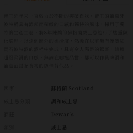
帝王近年來一直致力於不斷的突破自我，帝王的葡萄牙
波特桶具有濃郁而精緻的口感和獨特的風味，採用了獨
特的生產工藝，將8年陳釀的蘇格蘭威士忌進行了雙重陳
化處理，以達到額外的柔滑度，然後在以前裝有優質紅
寶石波特酒的酒桶中完成，具有令人滿足的驚喜，這種
超級柔滑的口感，無論在哪裡品嘗，都可以作爲啤酒和
葡萄酒搭配食物的絕佳替代品。
國家:
蘇格蘭 Scotland
威士忌分類:
調和威士忌
酒莊:
Dewar's
類別:
威士忌