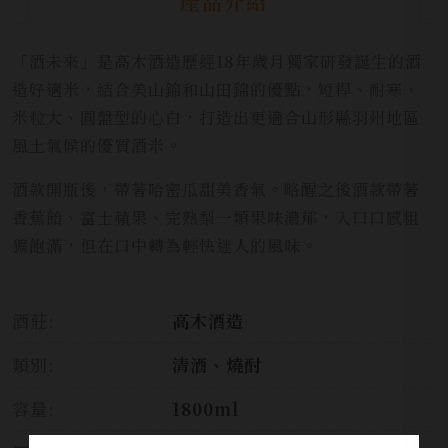
產品介紹
「酒未來」是高木酒造歷經18年歲月獨家研發誕生的酒
造好適米，結合美山錦和山田錦的優點，短桿、耐寒、
米粒大、圓盤型的心白，打造出更適合山形縣羽州地區
風土氣候的優質酒米。
酒款開瓶後，帶著哈密瓜甜美香氣。略醒之後酒款帶著
香蕉飴、富士蘋果、完熟梨一類果味濃郁，入口口感粗
獷飽滿，但在口中轉為輕快迷人的風味。
酒莊:
高木酒造
類別:
清酒、燒酎
容量:
1800ml