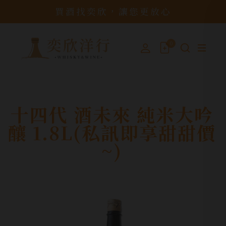
買酒找奕欣，讓您更放心
0
十四代 酒未來 純米大吟
釀 1.8L(私訊即享甜甜價
~)