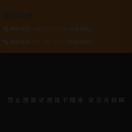
聯絡我們
聯絡電話 |
06-223-2253 (台南據點)
聯絡電話 |
07-791-2757 (高雄據點)
地址位置 |
高雄市小港區中安路650號
電郵信箱 |
yixin7917909@gmail.com
Copyright 奕欣洋行-酒類專賣｜Wine & Spirit ©
禁止酒駕
酒後不開車 安全有保障
2026.
All rights reserved.
Designed By
Bondlink