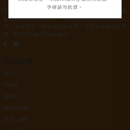
孕婦請勿飲酒。
我們是專業銷售威士忌及各式酒類的店家，為您提供優
質的選擇和卓越的服務。不論您是熱愛品味經典的威士
忌，或者尋求一款特殊的葡萄酒，我們都有廣泛的選
擇，滿足您的個人口味和喜好。
產品類別
威士忌
白蘭地
葡萄酒
香檳氣泡酒
清酒、燒酎