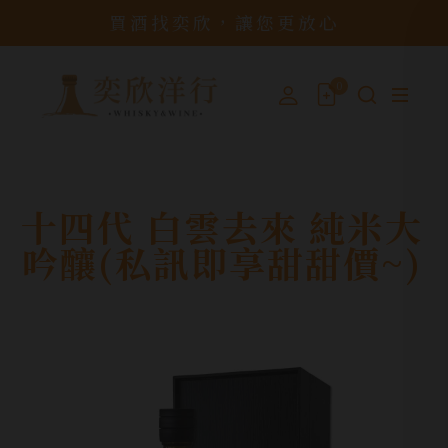
買酒找奕欣，讓您更放心
0
十四代 白雲去來 純米大
吟釀(私訊即享甜甜價~)