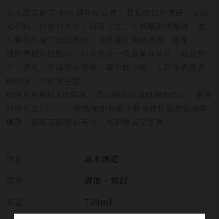
高木酒造創業 400 週年紀念款，酒名取自於禪語「青山
元不動，白雲自去來」採用七垂二十貫釀酒法釀造，並
在釀造經過了低溫熟成。規格堪比頂級酒款「龍泉」，
國際價格水漲船高！以哈密瓜一類香調為基底，混合梨
子、香瓜、青蘋果的香氣。層次感分明，入口後酒體表
現明快，平衡度完整。
使用兵庫縣特A地區產、最高規格的山田錦和愛山，奢侈
的精米至35%。一開瓶宛如和菓子般高雅甘甜香氣隨即
擴散，濃縮又細緻的旨味，尾韻優美又悠長。
酒莊:
高木酒造
類別:
清酒、燒酎
容量:
720ml