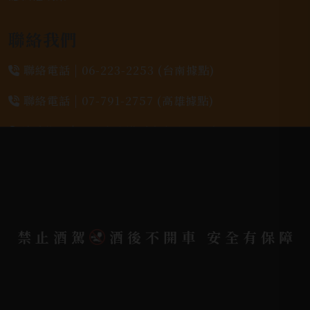
聯絡我們
聯絡電話 |
06-223-2253 (台南據點)
聯絡電話 |
07-791-2757 (高雄據點)
地址位置 |
高雄市小港區中安路650號
電郵信箱 |
yixin7917909@gmail.com
Copyright 奕欣洋行-酒類專賣｜Wine & Spirit ©
禁止酒駕
酒後不開車 安全有保障
2026.
All rights reserved.
Designed By
Bondlink