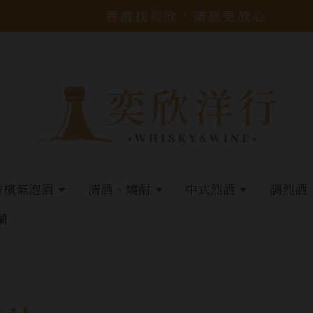
買酒找奕欣，讓您更放心
香檳氣泡酒
清酒、燒酎
中式烈酒
調烈酒
蘭