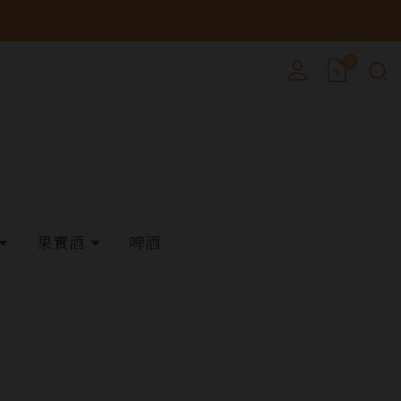
0
果實酒
啤酒