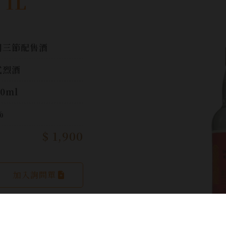
 1L
門三節配售酒
式烈酒
00ml
%
$ 1,900
加入詢問單