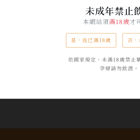
未成年禁止
本網站須
滿18歲
才
品牌專區
是，我已滿18歲
否，
依國家規定，未滿18歲禁止
孕婦請勿飲酒。