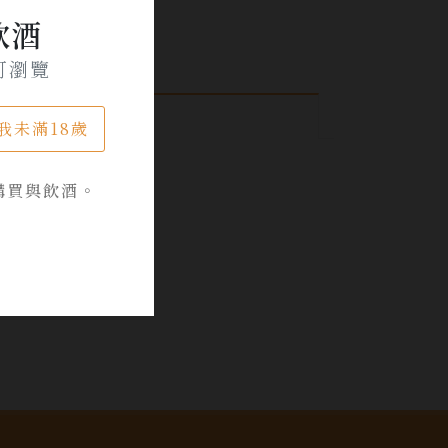
飲酒
可瀏覽
我未滿18歲
購買與飲酒。