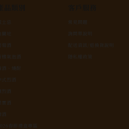
產品類別
客戶服務
威士忌
常見問題
白蘭地
詢問單說明
葡萄酒
配送資訊/退換貨說明
香檳氣泡酒
隱私權政策
清酒、燒酎
中式烈酒
調烈酒
果實酒
啤酒
2026春節禮盒專區