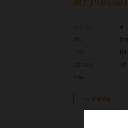
金門96(端)
中式烈酒:
金
類別:
中
容量:
10
酒精濃度:
53
售價:
繼續瀏覽