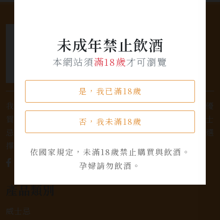
未成年禁止飲酒
本網站須
滿18歲
才可瀏覽
是，我已滿18歲
我們是專業銷售威士忌及各式酒類的店家，為您提供優
質的選擇和卓越的服務。不論您是熱愛品味經典的威士
否，我未滿18歲
忌，或者尋求一款特殊的葡萄酒，我們都有廣泛的選
擇，滿足您的個人口味和喜好。
依國家規定，未滿18歲禁止購買與飲酒。
孕婦請勿飲酒。
產品類別
威士忌