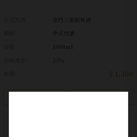
中式烈酒:
金門三節配售酒
類別:
中式烈酒
容量:
1000ml
酒精濃度:
53%
$ 1,300
售價:
繼續瀏覽
加入詢問單