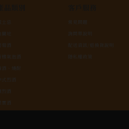
產品類別
客戶服務
威士忌
常見問題
白蘭地
詢問單說明
葡萄酒
配送資訊/退換貨說明
香檳氣泡酒
隱私權政策
清酒、燒酎
中式烈酒
調烈酒
果實酒
啤酒
2026春節禮盒專區