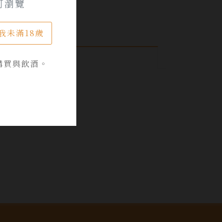
可瀏覽
我未滿18歲
購買與飲酒。