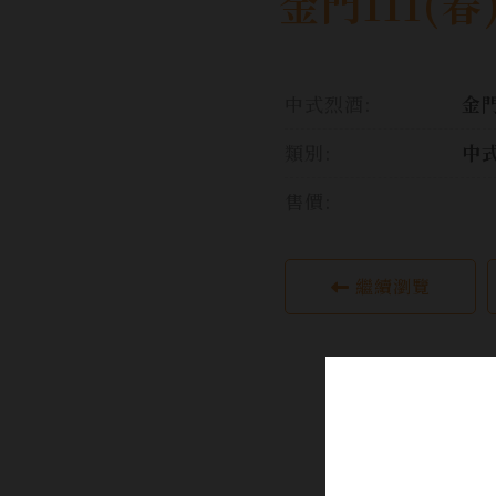
金門111(春
中式烈酒:
金
類別:
中
售價:
繼續瀏覽