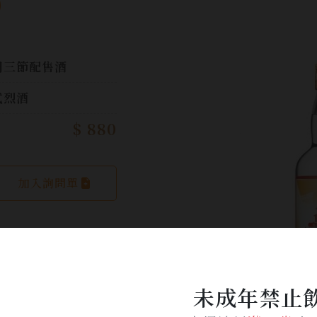
)
門三節配售酒
式烈酒
$ 880
加入詢問單
未成年禁止