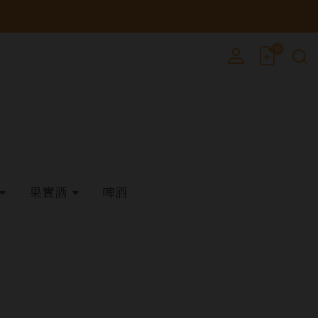
0
果實酒
啤酒