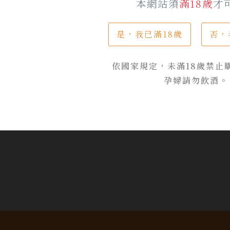
本網站須
滿18歲
才
是，我已滿18歲
否，
品牌專區
依國家規定，未滿18歲禁止
孕婦請勿飲酒。