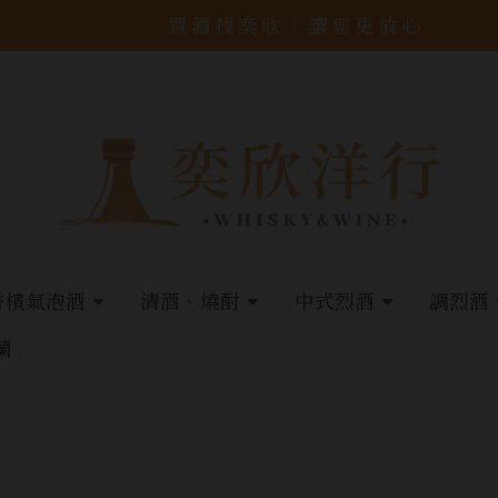
買酒找奕欣，讓您更放心
香檳氣泡酒
清酒、燒酎
中式烈酒
調烈酒
蘭