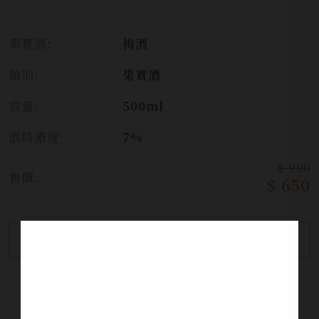
果實酒:
梅酒
類別:
果實酒
容量:
500ml
酒精濃度:
7%
$ 900
售價:
$ 650
繼續瀏覽
加入詢問單