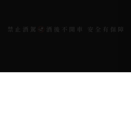
Copyright 奕欣洋行-酒類專賣｜Wine & Spirit ©
禁止酒駕
酒後不開車 安全有保障
2026.
All rights reserved.
Designed By
Bondlink