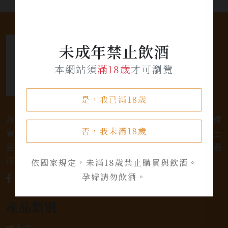
未成年禁止飲酒
本網站須
滿18歲
才可瀏覽
是，我已滿18歲
我們是專業銷售威士忌及各式酒類的店家，為您提供優
否，我未滿18歲
質的選擇和卓越的服務。不論您是熱愛品味經典的威士
忌，或者尋求一款特殊的葡萄酒，我們都有廣泛的選
擇，滿足您的個人口味和喜好。
依國家規定，未滿18歲禁止購買與飲酒。
孕婦請勿飲酒。
產品類別