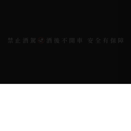
電郵信箱 |
yixin7917909@gmail.com
Copyright 奕欣洋行-酒類專賣｜Wine & Spirit ©
禁止酒駕
酒後不開車 安全有保障
2026.
All rights reserved.
Designed By
Bondlink