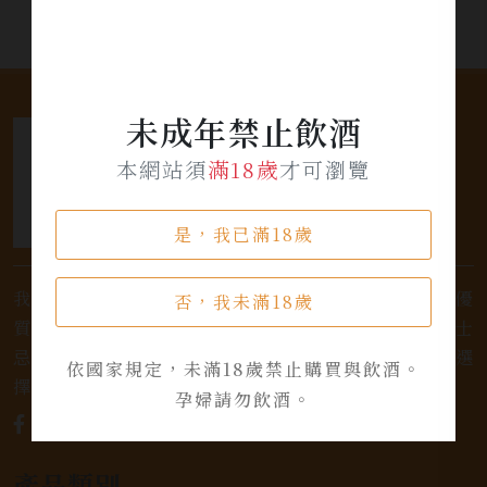
未成年禁止飲酒
本網站須
滿18歲
才可瀏覽
是，我已滿18歲
我們是專業銷售威士忌及各式酒類的店家，為您提供優
否，我未滿18歲
質的選擇和卓越的服務。不論您是熱愛品味經典的威士
忌，或者尋求一款特殊的葡萄酒，我們都有廣泛的選
依國家規定，未滿18歲禁止購買與飲酒。
擇，滿足您的個人口味和喜好。
孕婦請勿飲酒。
產品類別