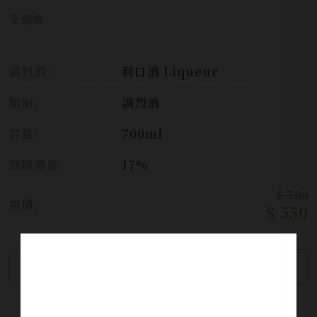
艾瑪樂
調烈酒:
利口酒 Liqueur
類別:
調烈酒
容量:
700ml
酒精濃度:
17%
$ 700
售價:
$ 550
繼續瀏覽
加入詢問單