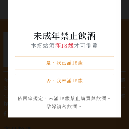
未成年禁止飲酒
本網站須
滿18歲
才可瀏覽
是，我已滿18歲
我們是專業銷售威士忌及各式酒類的店家，為您提供優
否，我未滿18歲
質的選擇和卓越的服務。不論您是熱愛品味經典的威士
忌，或者尋求一款特殊的葡萄酒，我們都有廣泛的選
依國家規定，未滿18歲禁止購買與飲酒。
擇，滿足您的個人口味和喜好。
孕婦請勿飲酒。