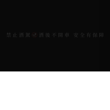
電郵信箱 |
yixin7917909@gmail.com
Copyright 奕欣洋行-酒類專賣｜Wine & Spirit ©
禁止酒駕
酒後不開車 安全有保障
2026.
All rights reserved.
Designed By
Bondlink