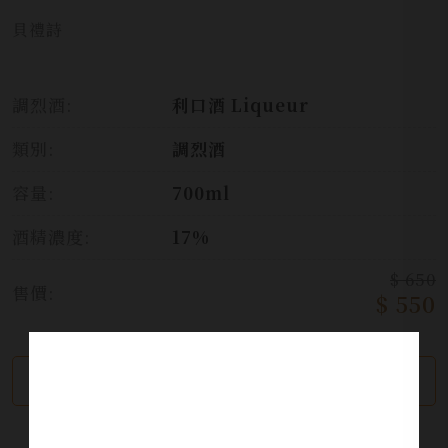
貝禮詩
調烈酒:
利口酒 Liqueur
類別:
調烈酒
容量:
700ml
酒精濃度:
17%
$ 650
售價:
$ 550
繼續瀏覽
加入詢問單