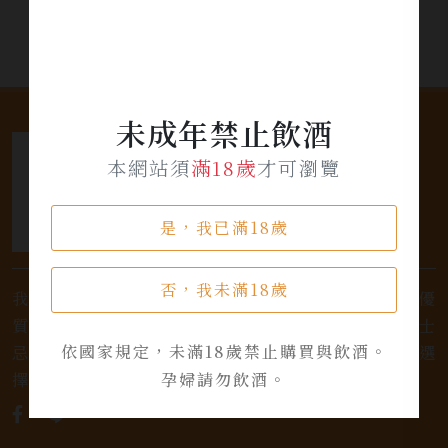
未成年禁止飲酒
本網站須
滿18歲
才可瀏覽
是，我已滿18歲
否，我未滿18歲
我們是專業銷售威士忌及各式酒類的店家，為您提供優
質的選擇和卓越的服務。不論您是熱愛品味經典的威士
依國家規定，未滿18歲禁止購買與飲酒。
忌，或者尋求一款特殊的葡萄酒，我們都有廣泛的選
孕婦請勿飲酒。
擇，滿足您的個人口味和喜好。