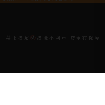
電郵信箱 |
yixin7917909@gmail.com
Copyright 奕欣洋行-酒類專賣｜Wine & Spirit ©
禁止酒駕
酒後不開車 安全有保障
2026.
All rights reserved.
Designed By
Bondlink