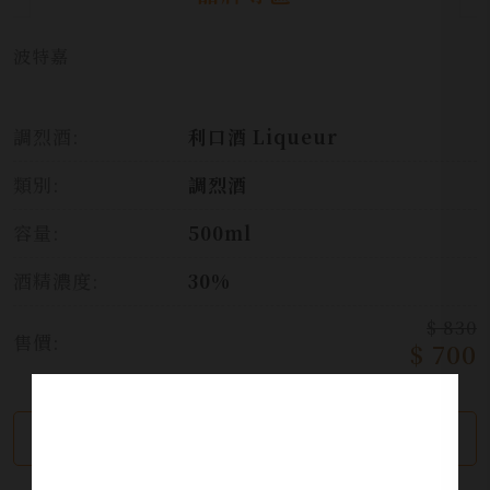
波特嘉
調烈酒:
利口酒 Liqueur
類別:
調烈酒
容量:
500ml
酒精濃度:
30%
$ 830
售價:
$ 700
繼續瀏覽
加入詢問單