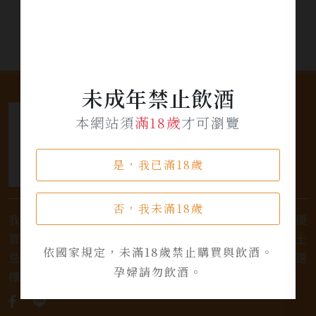
未成年禁止飲酒
本網站須
滿18歲
才可瀏覽
是，我已滿18歲
否，我未滿18歲
我們是專業銷售威士忌及各式酒類的店家，為您提供優
質的選擇和卓越的服務。不論您是熱愛品味經典的威士
依國家規定，未滿18歲禁止購買與飲酒。
忌，或者尋求一款特殊的葡萄酒，我們都有廣泛的選
孕婦請勿飲酒。
擇，滿足您的個人口味和喜好。