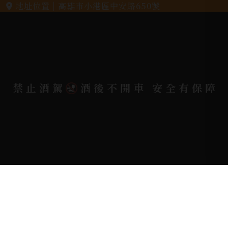
地址位置 |
高雄市小港區中安路650號
電郵信箱 |
yixin7917909@gmail.com
Copyright 奕欣洋行-酒類專賣｜Wine & Spirit ©
禁止酒駕
酒後不開車 安全有保障
2026.
All rights reserved.
Designed By
Bondlink