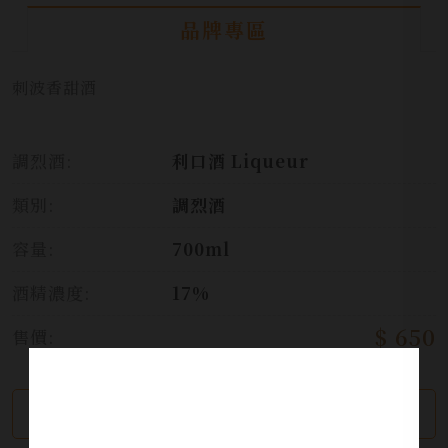
品牌專區
刺波香甜酒
調烈酒:
利口酒 Liqueur
類別:
調烈酒
容量:
700ml
酒精濃度:
17%
$ 650
售價:
繼續瀏覽
加入詢問單