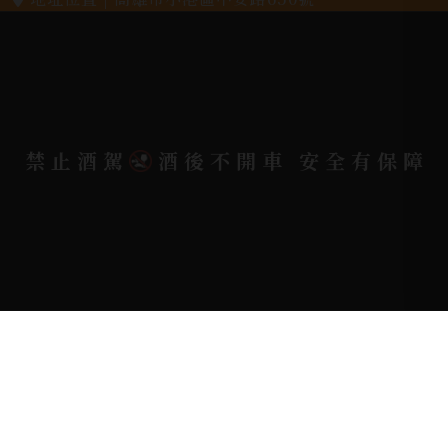
電郵信箱 |
yixin7917909@gmail.com
Copyright 奕欣洋行-酒類專賣｜Wine & Spirit ©
禁止酒駕
酒後不開車 安全有保障
2026.
All rights reserved.
Designed By
Bondlink