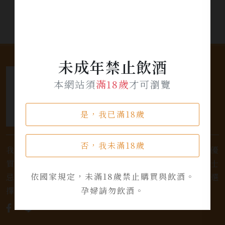
未成年禁止飲酒
本網站須
滿18歲
才可瀏覽
是，我已滿18歲
否，我未滿18歲
我們是專業銷售威士忌及各式酒類的店家，為您提供優
質的選擇和卓越的服務。不論您是熱愛品味經典的威士
依國家規定，未滿18歲禁止購買與飲酒。
忌，或者尋求一款特殊的葡萄酒，我們都有廣泛的選
孕婦請勿飲酒。
擇，滿足您的個人口味和喜好。