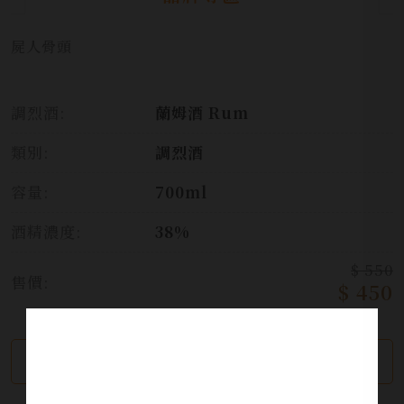
屍人骨頭
調烈酒:
蘭姆酒 Rum
類別:
調烈酒
容量:
700ml
酒精濃度:
38%
$ 550
售價:
$ 450
繼續瀏覽
加入詢問單