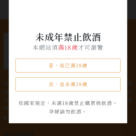
未成年禁止飲酒
本網站須
滿18歲
才可瀏覽
是，我已滿18歲
我們是專業銷售威士忌及各式酒類的店家，為您提供優
否，我未滿18歲
質的選擇和卓越的服務。不論您是熱愛品味經典的威士
忌，或者尋求一款特殊的葡萄酒，我們都有廣泛的選
依國家規定，未滿18歲禁止購買與飲酒。
擇，滿足您的個人口味和喜好。
孕婦請勿飲酒。
產品類別