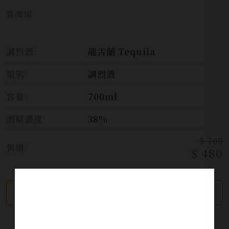
喜澳瑞
調烈酒:
龍舌蘭 Tequila
類別:
調烈酒
容量:
700ml
酒精濃度:
38%
$ 700
售價:
$ 480
繼續瀏覽
加入詢問單