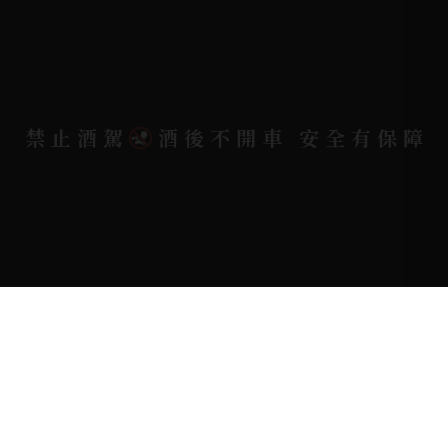
電郵信箱 |
yixin7917909@gmail.com
Copyright 奕欣洋行-酒類專賣｜Wine & Spirit ©
禁止酒駕
酒後不開車 安全有保障
2026.
All rights reserved.
Designed By
Bondlink