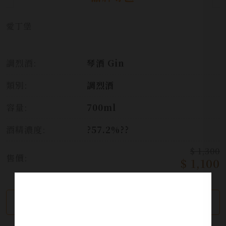
愛丁堡
調烈酒:
琴酒 Gin
類別:
調烈酒
容量:
700ml
酒精濃度:
?57.2%??
$ 1,300
售價:
$ 1,100
繼續瀏覽
加入詢問單