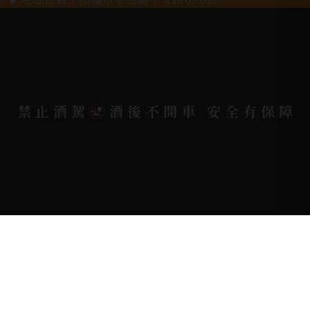
電郵信箱 |
yixin7917909@gmail.com
Copyright 奕欣洋行-酒類專賣｜Wine & Spirit ©
禁止酒駕
酒後不開車 安全有保障
2026.
All rights reserved.
Designed By
Bondlink