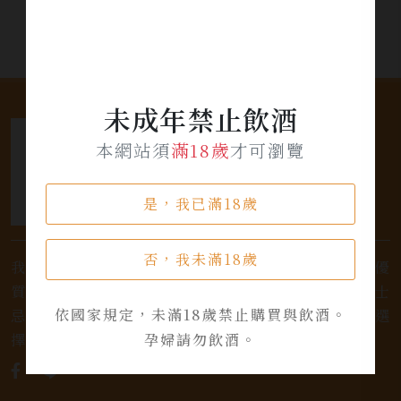
未成年禁止飲酒
本網站須
滿18歲
才可瀏覽
是，我已滿18歲
否，我未滿18歲
我們是專業銷售威士忌及各式酒類的店家，為您提供優
質的選擇和卓越的服務。不論您是熱愛品味經典的威士
依國家規定，未滿18歲禁止購買與飲酒。
忌，或者尋求一款特殊的葡萄酒，我們都有廣泛的選
孕婦請勿飲酒。
擇，滿足您的個人口味和喜好。