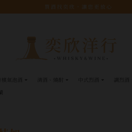
買酒找奕欣，讓您更放心
香檳氣泡酒
清酒、燒酎
中式烈酒
調烈酒
蘭