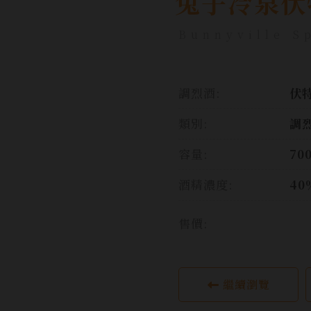
兔子冷泉伏
Bunnyville S
調烈酒:
伏特
類別:
調
容量:
70
酒精濃度:
40
售價:
繼續瀏覽