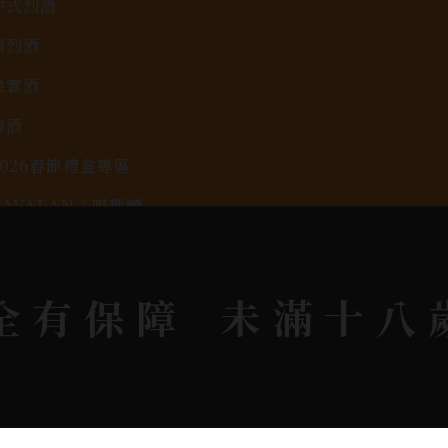
中式烈酒
調烈酒
果實酒
啤酒
2026春節禮盒專區
KAVALAN / 噶瑪蘭
rit © 2026.
All rights reserved.
Designed By
Bon
全有保障
未滿十八