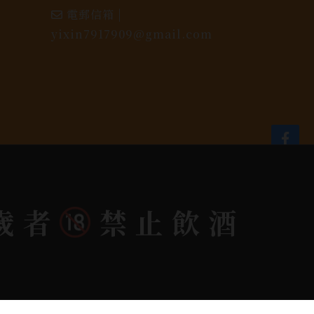
電郵信箱 |
yixin7917909@gmail.com
dlink
歲者
禁止飲酒