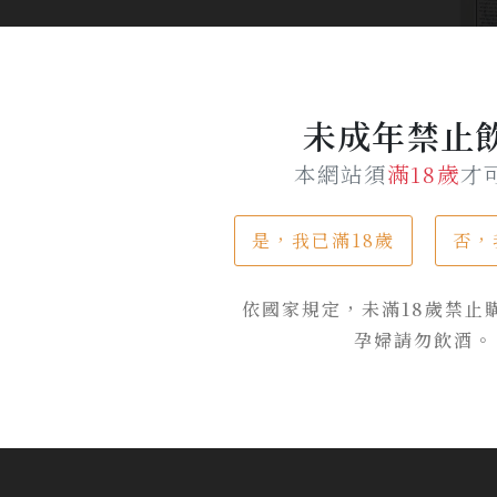
未成年禁止
本網站須
滿18歲
才
是，我已滿18歲
否，
依國家規定，未滿18歲禁止
品牌專區
孕婦請勿飲酒。