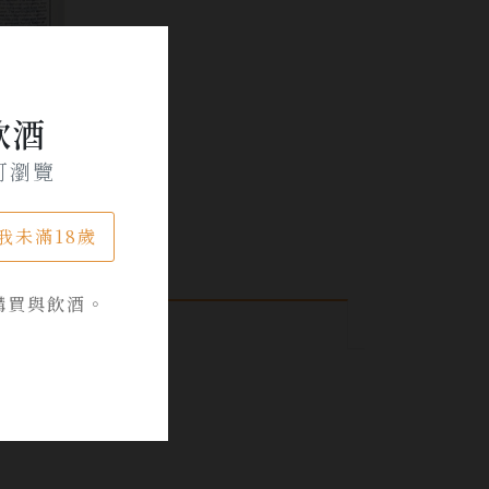
飲酒
可瀏覽
我未滿18歲
購買與飲酒。