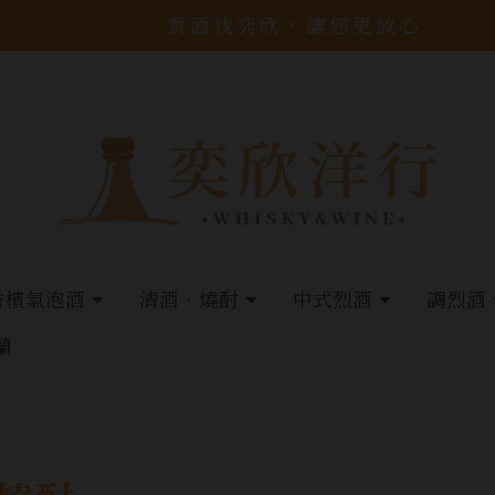
買酒找奕欣，讓您更放心
香檳氣泡酒
清酒、燒酎
中式烈酒
調烈酒
蘭