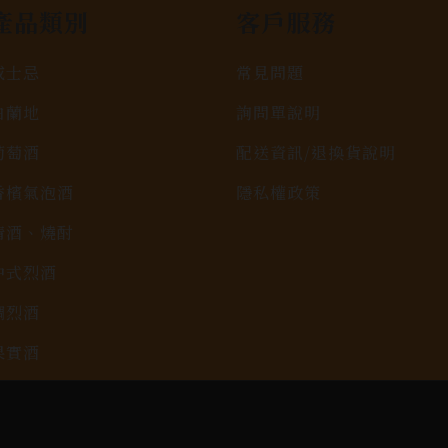
產品類別
客戶服務
威士忌
常見問題
白蘭地
詢問單說明
葡萄酒
配送資訊/退換貨說明
香檳氣泡酒
隱私權政策
清酒、燒酎
中式烈酒
調烈酒
果實酒
啤酒
2026春節禮盒專區