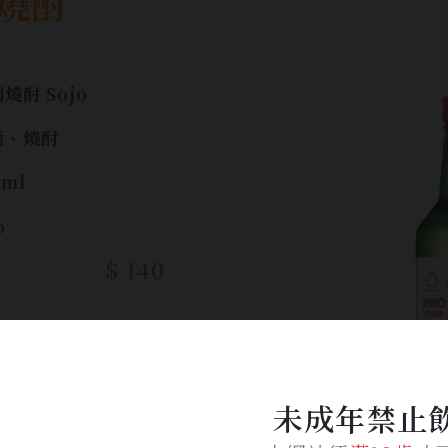
燒酎
燒酎 Sojo
酒、燒酎
0ml
%
$ 140
加入詢問單
未成年禁止