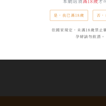
本網站須
滿18歲
才
是，我已滿18歲
否，
品牌專區
依國家規定，未滿18歲禁止
孕婦請勿飲酒。