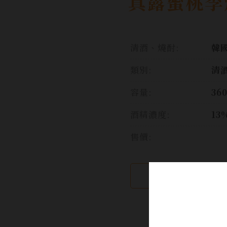
真露蜜桃李
清酒、燒酎:
韓國
類別:
清
容量:
36
酒精濃度:
13
售價:
繼續瀏覽