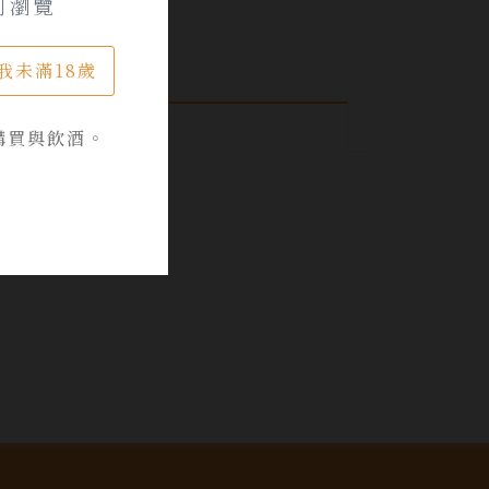
可瀏覽
我未滿18歲
購買與飲酒。