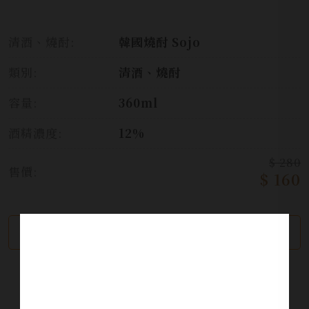
清酒、燒酎:
韓國燒酎 Sojo
類別:
清酒、燒酎
容量:
360ml
酒精濃度:
12%
$ 280
售價:
$ 160
繼續瀏覽
加入詢問單