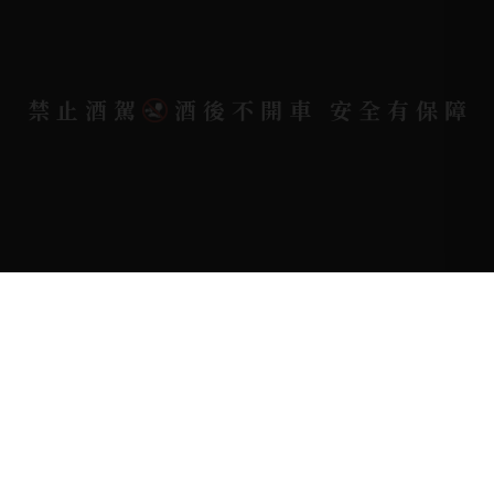
Copyright 奕欣洋行-酒類專賣｜Wine & Spirit ©
禁止酒駕
酒後不開車 安全有保障
2026.
All rights reserved.
Designed By
Bondlink