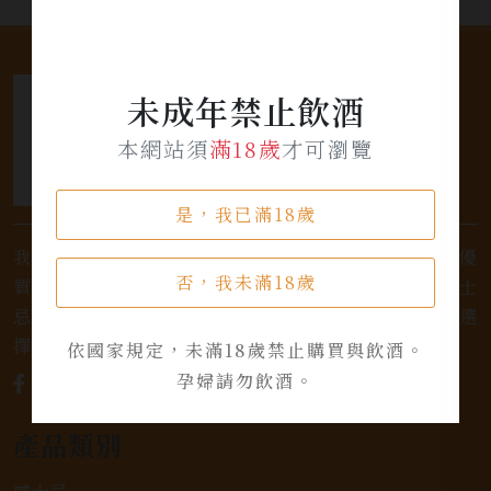
未成年禁止飲酒
本網站須
滿18歲
才可瀏覽
是，我已滿18歲
我們是專業銷售威士忌及各式酒類的店家，為您提供優
否，我未滿18歲
質的選擇和卓越的服務。不論您是熱愛品味經典的威士
忌，或者尋求一款特殊的葡萄酒，我們都有廣泛的選
擇，滿足您的個人口味和喜好。
依國家規定，未滿18歲禁止購買與飲酒。
孕婦請勿飲酒。
產品類別